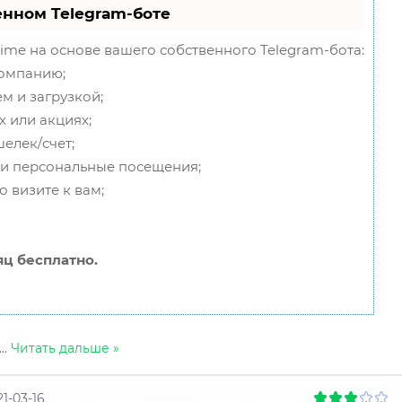
енном Telegram-боте
ime на основе вашего собственного Telegram-бота:
компанию;
м и загрузкой;
 или акциях;
елек/счет;
 и персональные посещения;
 визите к вам;
ц бесплатно.
...
Читать дальше »
21-03-16