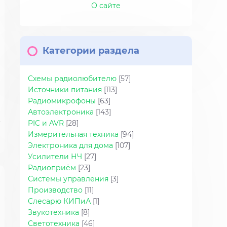
О сайте
Категории раздела
Схемы радиолюбителю
[57]
Источники питания
[113]
Радиомикрофоны
[63]
Автоэлектроника
[143]
PIC и AVR
[28]
Измерительная техника
[94]
Электроника для дома
[107]
Усилители НЧ
[27]
Радиоприём
[23]
Системы управления
[3]
Производство
[11]
Слесарю КИПиА
[1]
Звукотехника
[8]
Светотехника
[46]