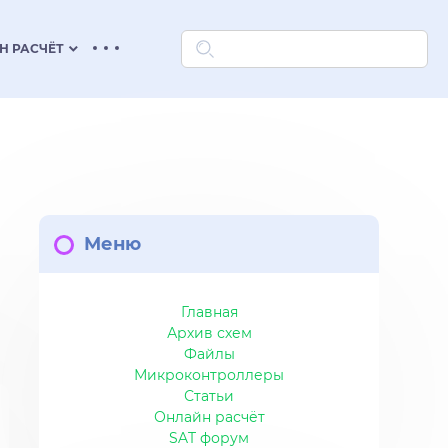
keyboard_arrow_down
Н РАСЧЁТ
Меню
Главная
Архив схем
Файлы
Микроконтроллеры
Статьи
Онлайн расчёт
SAT форум