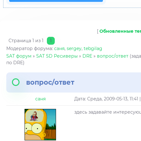
[
Обновленные т
Страница
1
из
1
1
Модератор форума:
саня
,
sergey
,
tebgilag
SAT форум
»
SAT SD Ресиверы
»
DRE
»
вопрос/ответ
(зад
по DRE)
вопрос/ответ
саня
Дата: Среда, 2009-05-13, 11:4
здесь задавайте интересую