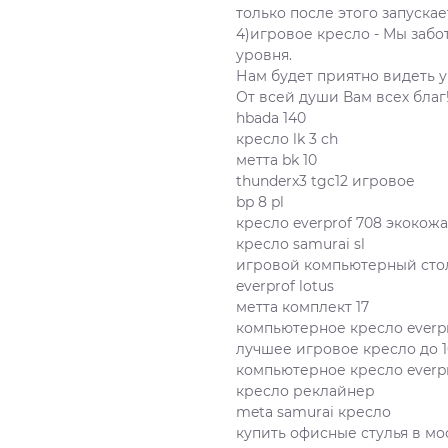
только после этого запуска
4)игровое кресло - Мы заб
уровня.
Нам будет приятно видеть
От всей души Вам всех благ
hbada 140
кресло lk 3 ch
метта bk 10
thunderx3 tgc12 игровое
bp 8 pl
кресло everprof 708 экокожа
кресло samurai sl
игровой компьютерный сто
everprof lotus
метта комплект 17
компьютерное кресло everpr
лучшее игровое кресло до 
компьютерное кресло everpr
кресло реклайнер
meta samurai кресло
купить офисные стулья в мо