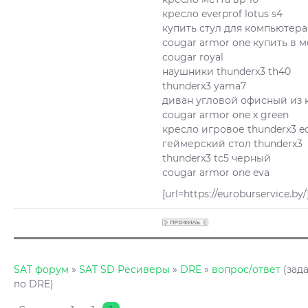
кресло everprof lotus s4
купить стул для компьютер
cougar armor one купить в 
cougar royal
наушники thunderx3 th40
thunderx3 yama7
диван угловой офисный из 
cougar armor one x green
кресло игровое thunderx3 ec
геймерский стол thunderx3
thunderx3 tc5 черный
cougar armor one eva
[url=https://euroburservice.b
SAT форум
»
SAT SD Ресиверы
»
DRE
»
вопрос/ответ
(зад
по DRE)