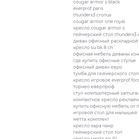
cougar armor s black
everprof paris
thunderx3 cronus
cougar armor one royal
кресло cougar armor s
геймерский стол thunderx3 
диван офисный раскладной 
кресло su bk 8 ch
офисная мебель диваны ко
где купить офисные стулья
офисный диван евро
тумба для геймерского стол
кресло игровое everprof for
торнео еверпроф
стул компьютерный samurai
компактное кресло реклайнер
купить офисную мебель от 
игровой стол для малышей
метта комплект
кресло хара чаир
геймерский стол топ
кресло метта вр 10