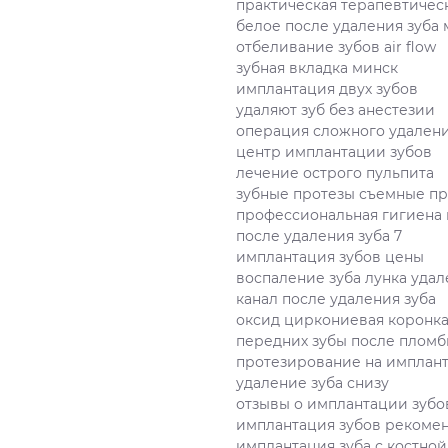
практическая терапевтичес
белое после удаления зуба
отбеливание зубов air flow
зубная вкладка минск
имплантация двух зубов
удаляют зуб без анестезии
операция сложного удалени
центр имплантации зубов
лечение острого пульпита
зубные протезы съемные пр
профессиональная гигиена 
после удаления зуба 7
имплантация зубов цены
воспаление зуба лунка уда
канал после удаления зуба
оксид циркониевая коронк
передних зубы после плом
протезирование на имплант
удаление зуба снизу
отзывы о имплантации зубов
имплантация зубов рекоме
имплантация зуба с костной