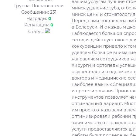
вашим услугам лучшие стом
Группа: Пользователи
минск,удаление зуба, отбел
Сообщений:
231
минск цены и стоматология 
Награды:
0
Перед нами поставлена амб
Репутация:
0
в Беларуси. И с каждым дн
Статус:
наблюдается большой спрос 
сегодня действует около дв
конкуренции привело к том
уделяем большое внимание 
направляем сотрудников на 
Хирурги и ортопеды успеш
осуществлению одномоментн
доктора и медицинские се
наиболее важных:Специали
и протезирования.Принятая
инструментов позволяет на
оптимальный вариант. Мног
им просто отказывали в ле
оптимизировали рабочий пр
зависимости от гражданств
услуги предоставляются шир
работы будут проведены бе