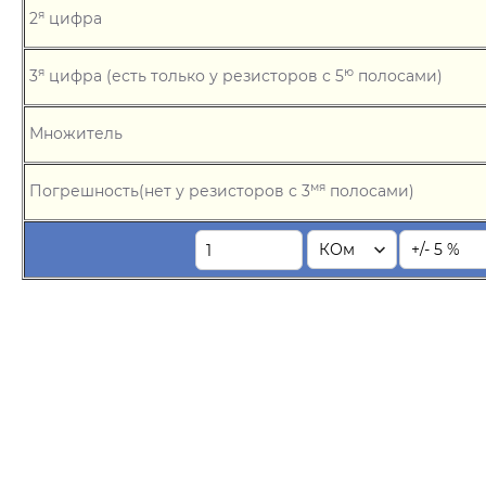
я
2
цифра
я
ю
3
цифра
(есть только у резисторов с 5
полосами)
Множитель
мя
Погрешность
(нет у резисторов с 3
полосами)