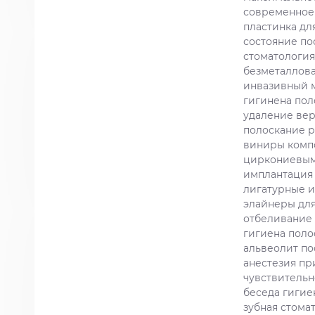
современное
пластинка дл
состояние по
стоматология
безметаллов
инвазивный 
гигинена пол
удаление вер
полоскание р
виниры комп
циркониевым
имплантация 
лигатурные 
элайнеры дл
отбеливание 
гигиена поло
альвеолит по
анестезия пр
чувствительн
беседа гигие
зубная стома