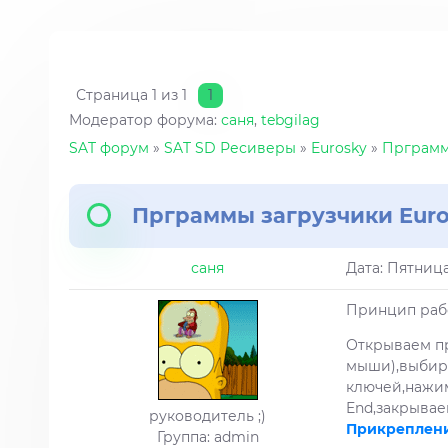
Страница
1
из
1
1
Модератор форума:
саня
,
tebgilag
SAT форум
»
SAT SD Ресиверы
»
Eurosky
»
Прграммы
Прграммы загрузчики Euro
саня
Дата: Пятница
Принцип рабо
Открываем п
мыши),выбир
ключей,нажим
End,закрывае
руководитель ;)
Прикреплени
Группа: admin