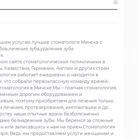
вашим услугам лучшие стоматологи Минска с
бов,лечение зуба,удаление зуба
к.
ном сайте стоматологической поликлиники в
, Казахстана, Германии, Англии и других стран
ология работает ежедневно и находится в
, что собрали первоклассную команду врачей-
томатология в Минске.Мы – платная стоматология,
ременным дорогим оборудованием и
тливым, поэтому приобретаем для лечения только
 лечения, протезирования, имплантации и др.
ерству наши опытные врачи безболезненно
даже безнадежные зубы. Мы беремся за сложные
йн или записавшись к нам на прием.Стоматология
е зря. Ведь мы предоставляем услуги женщинам и