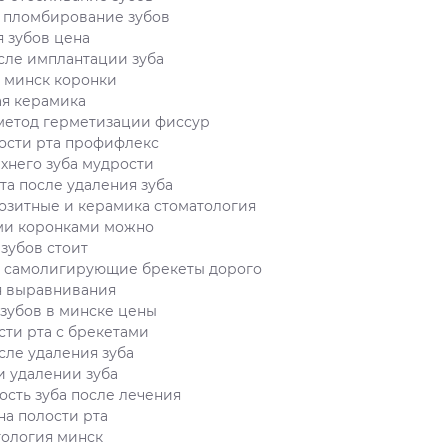
 пломбирование зубов
я зубов цена
сле имплантации зуба
 минск коронки
ая керамика
метод герметизации фиссур
ости рта профифлекс
хнего зуба мудрости
та после удаления зуба
озитные и керамика стоматология
и коронками можно
зубов стоит
и самолигирующие брекеты дорого
я выравнивания
зубов в минске цены
сти рта с брекетами
сле удаления зуба
и удалении зуба
ость зуба после лечения
на полости рта
тология минск