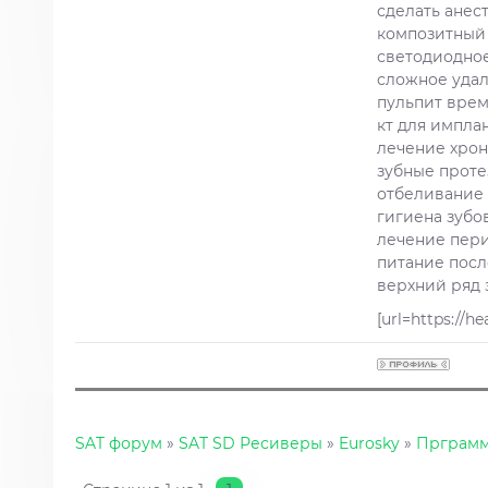
сделать анес
композитный
светодиодное
сложное удал
пульпит врем
кт для импла
лечение хрон
зубные прот
отбеливание 
гигиена зубо
лечение пер
питание посл
верхний ряд 
[url=https://
SAT форум
»
SAT SD Ресиверы
»
Eurosky
»
Прграммы