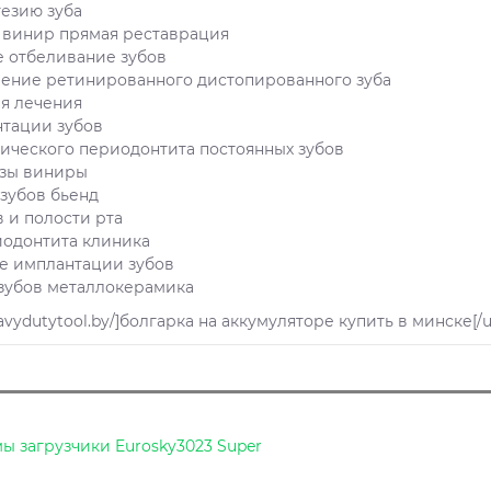
тезию зуба
 винир прямая реставрация
 отбеливание зубов
ение ретинированного дистопированного зуба
я лечения
нтации зубов
ического периодонтита постоянных зубов
езы виниры
зубов бьенд
в и полости рта
иодонтита клиника
е имплантации зубов
зубов металлокерамика
heavydutytool.by/]болгарка на аккумуляторе купить в минске[/u
 загрузчики Eurosky3023 Super