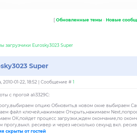
[
Обновленные темы
·
Новые сооб
 загрузчики Eurosky3023 Super
sky3023 Super
, 2010-01-22, 18:52 | Сообщение #
1
ты с прогой ali3329C:
рогу,выбираем опцию Обновить,в новом окне выбираем C
аем файл ключей,нажимаем Открыть,нажимаем Next,попро
аем ОК,пойдет процесс загрузки,ждем окончание,по оконч
м прогу,выкл. ресивер и через несколько секунд вкл. ресиве
я скрыты от гостей