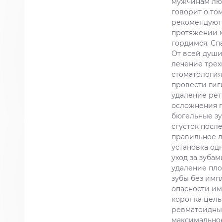
мужчинам люб
говорит о то
рекомендуют 
протяжении м
гордимся. Сп
От всей души
лечение трех
стоматология
провести гиг
удаление рет
осложнения п
бюгельные з
сгусток посл
правильное л
установка од
уход за зуба
удаление пло
зубы без имп
опасности им
коронка цел
ревматоидны
максимально