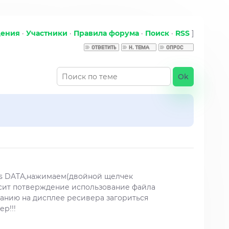
щения
·
Участники
·
Правила форума
·
Поиск
·
RSS
]
as DATA,нажимаем(двойной щелчек
сит потверждение использование файла
анию на дисплее ресивера загориться
р!!!