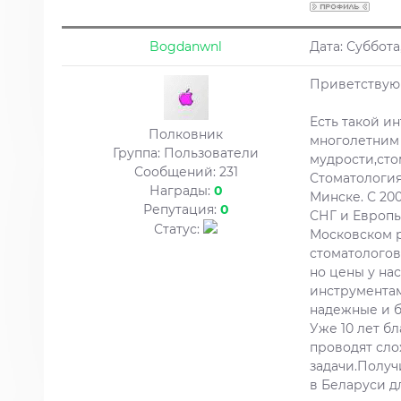
Bogdanwnl
Дата: Суббота
Приветствую 
Есть такой и
Полковник
многолетним 
Группа: Пользователи
мудрости,сто
Сообщений:
231
Стоматология
Награды:
0
Минске. С 20
Репутация:
0
СНГ и Европы
Статус:
Московском р
стоматологов
но цены у на
инструментам
надежные и б
Уже 10 лет б
проводят сло
задачи.Получ
в Беларуси д