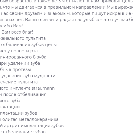
ых возрастов, а также детям от 14 лет. К нам приходят цел
м, что мы двигаемся в правильном направлении.Мы выража
нас своим друзьям и знакомым, которые пишут искренние о
ногих лет. Ваши отзывы и радостная улыбка – это лучшая бл
асибо Вам!
 Вам всех благ!
канального пульпита
 отбеливание зубов цены
иену полости рта
инированного 8 зуба
ри удалении зуба
убные протезы
е удаления зуба мудрости
ечение пульпита
ного импланта straumann
ми после отбеливания
хого зуба
лантации
плантации зубов
ьнолитая металлокерамика
й артрит имплантация зубов
е отбеливание зубов