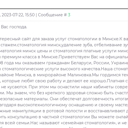
, 2023-07-22, 15:50 | Сообщение #
3
Вас господа.
нтересный сайт для заказа услуг стоматологии в Минске.К 
стажем.стоматология минск,удаление зуба, отбеливание зу
матология минск цены и стоматология платные услуги минс
 премиум-класса в Минске.Приветствуем Вас на официаль
08 года мы оказываем гражданам Беларуси, России, Украины
 стоматологические услуги высокого качества.Наша стомат
айоне Минска, в микрорайоне Малиновка.Мы гордимся тем
, которые любят свою работу и делают ее хорошо.Платная с
с не кусаются. При этом мы оснастили наши кабинеты сов
и. Мы знаем, что без крепкого здоровья сложно быть счас
езопасные материалы. Они обеспечат долговечность итогам
лагодаря высокотехнологичному оснащению и своему маст
жные манипуляции в ротовой полости и восстанавливают 
ить консультацию в частной стоматологии Вы можете онла
ля всей семьи.Нас называют «семейная стоматология», и н