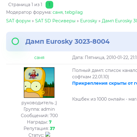
Страница
1
из
1
1
Модератор форума:
саня
,
tebgilag
SAT форум
»
SAT SD Ресиверы
»
Eurosky
»
Дамп Eurosky 3
Дамп Eurosky 3023-8004
саня
Дата: Пятница, 2010-01-22, 21
Полный дамп: список каналов
софткам 22.01.10)
Прикрепления скрыты от г
Кэшбек из 1000 онлайн - маг
руководитель ;)
Группа: admin
Сообщений:
700
Награды:
7
Репутация:
37
Статус: