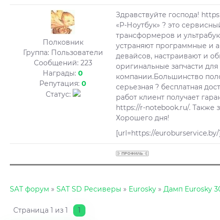
Здравствуйте господа! https:
«Р-Ноутбук» ? это сервисны
трансформеров и ультрабук
Полковник
устраняют программные и а
Группа: Пользователи
девайсов, настраивают и о
Сообщений:
223
оригинальные запчасти для 
Награды:
0
компании.Большинство поло
Репутация:
0
серьезная ? бесплатная дос
Статус:
работ клиент получает гара
https://r-notebook.ru/. Так
Хорошего дня!
[url=https://euroburservice.b
SAT форум
»
SAT SD Ресиверы
»
Eurosky
»
Дамп Eurosky 3
Страница
1
из
1
1