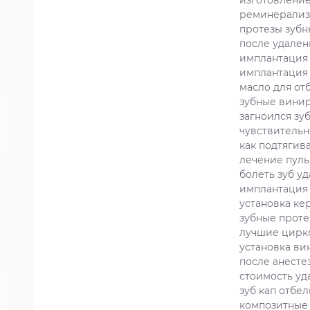
изготовление
реминерализ
протезы зуб
после удален
имплантация 
имплантация 
масло для от
зубные вини
загноился зу
чувствительн
как подтягив
лечение пуль
болеть зуб у
имплантация
установка ке
зубные проте
лучшие цирк
установка ви
после анесте
стоимость уд
зуб кап отбе
композитные