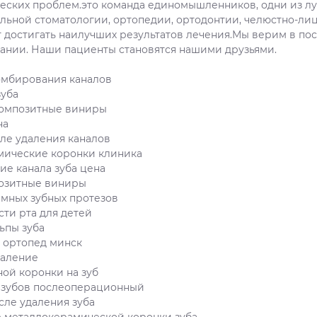
еских проблем.это команда единомышленников, одни из лу
льной стоматологии, ортопедии, ортодонтии, челюстно-ли
т достигать наилучших результатов лечения.Мы верим в по
нии. Наши пациенты становятся нашими друзьями.
омбирования каналов
зуба
композитные виниры
на
сле удаления каналов
мические коронки клиника
е канала зуба цена
позитные виниры
мных зубных протезов
сти рта для детей
ьпы зуба
 ортопед минск
даление
ой коронки на зуб
 зубов послеоперационный
сле удаления зуба