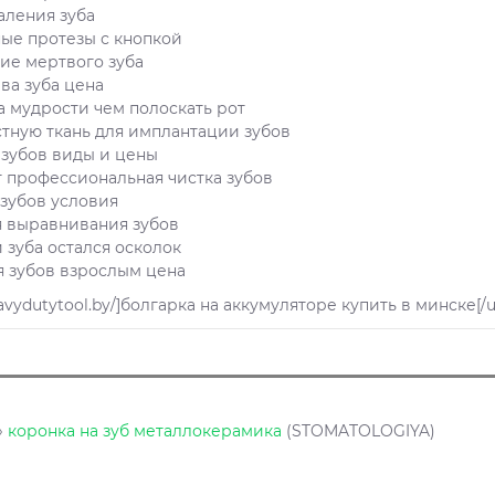
аления зуба
ые протезы с кнопкой
ие мертвого зуба
ва зуба цена
а мудрости чем полоскать рот
стную ткань для имплантации зубов
зубов виды и цены
т профессиональная чистка зубов
зубов условия
я выравнивания зубов
 зуба остался осколок
я зубов взрослым цена
heavydutytool.by/]болгарка на аккумуляторе купить в минске[/u
»
коронка на зуб металлокерамика
(STOMATOLOGIYA)