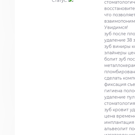
Статус:
стоматологич
восстановите
что позволяе
взаимопонима
Увидимся!
зуб после пл
удаление 38 
зуб виниры 
элайнеры це
болит зуб по
металлокера
пломбировани
сделать ком
фиксация съе
гигиена поло
удаление пул
стоматология
зуб кровит у
цена временн
имплантация
альвеолит по