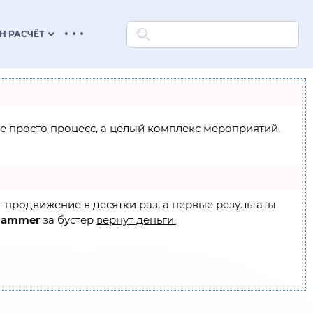
keyboard_arrow_down
Н РАСЧЁТ
 не просто процесс, а целый комплекс мероприятий,
т продвижение в десятки раз, а первые результаты
Hammer
за бустер
вернут деньги.