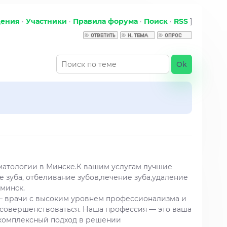
щения
·
Участники
·
Правила форума
·
Поиск
·
RSS
]
матологии в Минске.К вашим услугам лучшие
 зуба, отбеливание зубов,лечение зуба,удаление
 минск.
 — врачи с высоким уровнем профессионализма и
о совершенствоваться. Наша профессия — это ваша
м комплексный подход в решении