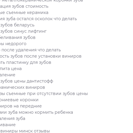
 металлокерамической коронки зуба
ация зубов стоимость
ные съемные керамика
ия зуба остался осколок что делать
зубов беларусь
зубов синус лифтинг
беливания зубов
ры недорого
б после удаления что делать
ость зубов после установки виниров
ать пластинку для зубов
пита цена
даление
 зубов цены дантистофф
рамических виниров
зы съемные при отсутствии зубов цены
ониевые коронки
ниров на передние
зии зуба можно кормить ребенка
аления зуба
ливание
 виниры минск отзывы