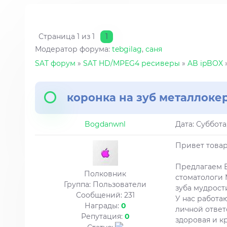
Страница
1
из
1
1
Модератор форума:
tebgilag
,
саня
SAT форум
»
SAT HD/MPEG4 ресиверы
»
AB ipBOX
коронка на зуб металлоке
Bogdanwnl
Дата: Суббота
Привет това
Предлагаем В
Полковник
стоматологи 
Группа: Пользователи
зуба мудрост
Сообщений:
231
У нас работа
Награды:
0
личной ответ
Репутация:
0
здоровая и к