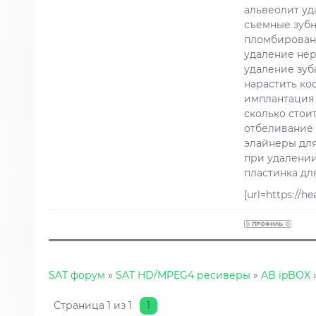
альвеолит уд
съемные зубн
пломбирован
удаление нер
удаление зуб
нарастить ко
имплантация 
сколько стои
отбеливание 
элайнеры дл
при удалении
пластинка дл
[url=https://
SAT форум
»
SAT HD/MPEG4 ресиверы
»
AB ipBOX
Страница
1
из
1
1