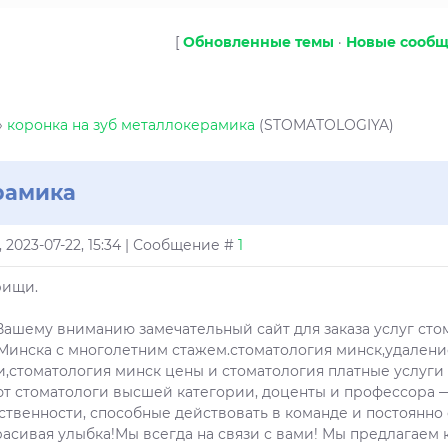
[
Обновленные темы
·
Новые сооб
»
коронка на зуб металлокерамика
(STOMATOLOGIYA)
рамика
, 2023-07-22, 15:34 | Сообщение #
1
рищи.
ашему вниманию замечательный сайт для заказа услуг сто
Минска с многолетним стажем.стоматология минск,удаление
и,стоматология минск цены и стоматология платные услуги
ют стоматологи высшей категории, доценты и профессора
ственности, способные действовать в команде и постоянн
расивая улыбка!Мы всегда на связи с вами! Мы предлагае