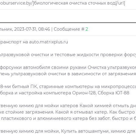
uroburservice.by/]биологическая очистка сточных вод[/url]
ьник, 2023-07-31, 08:46 | Сообщение #
2
ранспорт на auto.matrixplus.ru
ьтразвуковой очистки и тестовые жидкости проверки форсу
 форсунки автомобиля своими руками Очистка ультразвуко
пень ультразвуковой очистки в зависимости от загрязнения
 8-ми битный ПК, старинные компьютеры на микропроцессора
орка и настройка компьютера Орион-128, Сборка ЮТ-88
твенную химию для мойки катеров Какой химией отмыть дн
е стойкие загрязнения. Какой я отмывал катер. Как быстро
пластикового и алюминиевого катера без забот. быстро и 
твенную химию для мойки, Купить автошампуни, химию для 