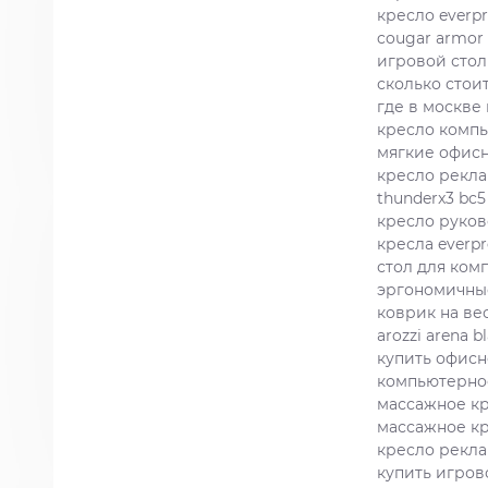
кресло everpr
cougar armor 
игровой стол
сколько стои
где в москве
кресло компь
мягкие офис
кресло рекла
thunderx3 bc5
кресло руково
кресла everpr
стол для ком
эргономичные
коврик на ве
arozzi arena b
купить офисн
компьютерно
массажное кр
массажное кр
кресло рекла
купить игров