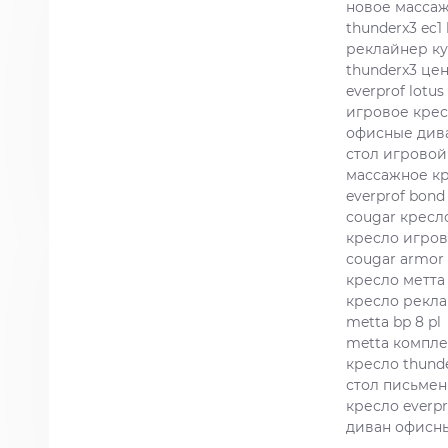
новое масса
thunderx3 ec1 
реклайнер ку
thunderx3 це
everprof lotus
игровое крес
офисные див
стол игровой
массажное кр
everprof bond
cougar кресл
кресло игров
cougar armor
кресло метта 
кресло рекл
metta bp 8 pl
metta комплект
кресло thund
стол письме
кресло everpr
диван офисн