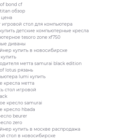
of bond cf
titan обзор
 цена
т игровой стол для компьютера
 купить детские компьютерные кресла
ютерное tesoro zone xf750
ные диваны
йнер купить в новосибирске
 купить
дителя метта samurai black edition
of lotus рязань
пьютера lumi купить
 кресла метта
сь стол игровой
lack
ое кресло samurai
е кресло hbada
есло beurer
есло zero
йнер купить в москве распродажа
ой стол в новосибирске