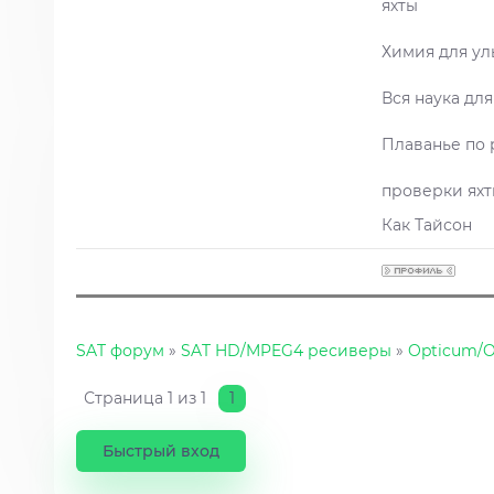
яхты
Химия для ул
Вся наука для
Плаванье по 
проверки яхт
Как Тайсон
SAT форум
»
SAT HD/MPEG4 ресиверы
»
Opticum/
Страница
1
из
1
1