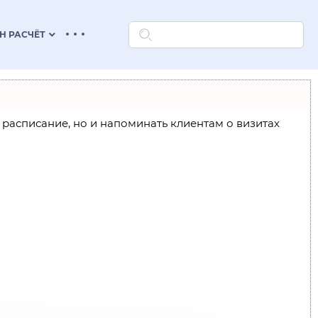
keyboard_arrow_down
Н РАСЧЁТ
ое расписание, но и напоминать клиентам о визитах