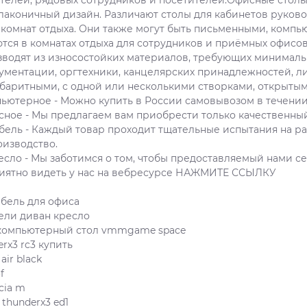
телей, рядовых сотрудников и посетителей.Офисные стол
лаконичный дизайн. Различают столы для кабинетов руково
 комнат отдыха. Они также могут быть письменными, комп
тся в комнатах отдыха для сотрудников и приёмных офисов
водят из износостойких материалов, требующих минималь
ументации, оргтехники, канцелярских принадлежностей, л
баритными, с одной или несколькими створками, открытыми
пьютерное - Можно купить в России самовывозом в течении 
сное - Мы предлагаем вам приобрести только качественный
бель - Каждый товар проходит тщательные испытания на раз
изводство.
есло - Мы заботимся о том, чтобы предоставляемый нами с
риятно видеть у нас на вебресурсе НАЖМИТЕ ССЫЛКУ
бель для офиса
ели диван кресло
компьютерный стол vmmgame space
rx3 rc3 купить
air black
f
ncia m
thunderx3 ed1