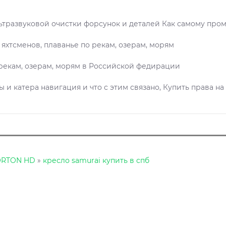
ьтразвуковой очистки форсунок и деталей Как самому про
 яхтсменов, плаванье по рекам, озерам, морям
рекам, озерам, морям в Российской федирации
ы и катера навигация и что с этим связано, Купить права на
ORTON HD
»
кресло samurai купить в спб