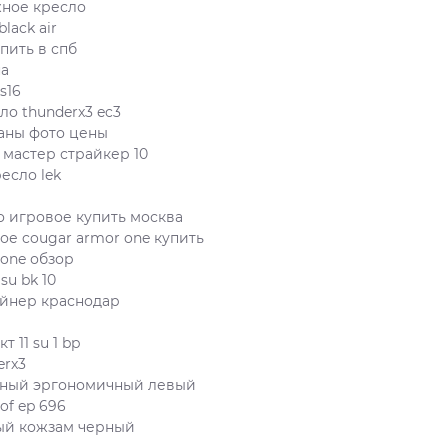
жное кресло
black air
пить в спб
на
 s16
ло thunderx3 ec3
аны фото цены
 мастер страйкер 10
есло lek
о игровое купить москва
ое cougar armor one купить
 one обзор
su bk 10
айнер краснодар
 11 su 1 bp
erx3
нный эргономичный левый
of ep 696
ый кожзам черный