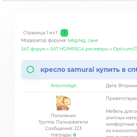
Страница
1
из
1
1
Модератор форума:
tebgilag
,
саня
SAT форум
»
SAT HD/MPEG4 ресиверы
»
Opticum/
кресло samurai купить в сп
Antoniobgk
Дата: Вторник
Приветствую 
Мебель для о
Полковник
элитных мате
Группа: Пользователи
комфортные к
Сообщений:
223
из износосто
Награды:
0