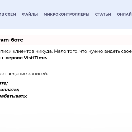
ИВ СХЕМ
ФАЙЛЫ
МИКРОКОНТРОЛЛЕРЫ
СТАТЬИ
ОНЛАЙ
ram-боте
 записи клиентов никуда. Мало того, что нужно видеть св
нт:
сервис VisitTime.
ает ведение записей:
те;
оплаты;
абатывать;