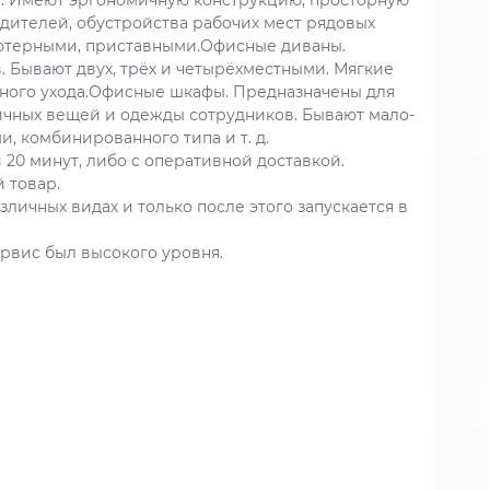
ы. Имеют эргономичную конструкцию, просторную
дителей, обустройства рабочих мест рядовых
ьютерными, приставными.Офисные диваны.
. Бывают двух, трёх и четырёхместными. Мягкие
ного ухода.Офисные шкафы. Предназначены для
ичных вещей и одежды сотрудников. Бывают мало-
, комбинированного типа и т. д.
20 минут, либо c оперативной доставкой.
 товар.
личных видах и только после этого запускается в
ервис был высокого уровня.