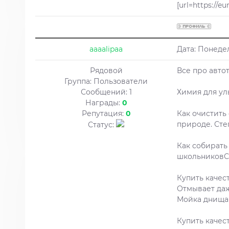
[url=https://e
aaaalipaa
Дата: Понедел
Рядовой
Все про автот
Группа: Пользователи
Сообщений:
1
Химия для ул
Награды:
0
Репутация:
0
Как очистить
природе. Сте
Статус:
Как собирать
школьниковСб
Купить качес
Отмывает даж
Мойка днища 
Купить качес