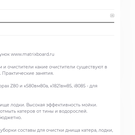
нок www.matrixboard.ru
м и очистители какие очистители существуют в
. Практические занятия.
х Z80 и к580вм80а, к1821вм85, i8085 - для
ище лодки. Высокая эффективность мойки.
 отмыть катеров от тины и водорослей.
бюджетно.
уборки составы для очистки днища катера, лодки,