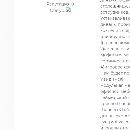
для руководи
Репутация:
0
столешницу, 
Статус:
сотрудников,
Устанавливаю
диваны произ
хранения док
или крупнога
1)кресло ком
2)кресло офи
3)офисная ме
серийное про
4)игровое кр
Нам будет п
Увидимся!
модульная ме
офисной меб
геймерский 
кресло thunde
thunderx3 bc7 
диван everpro
everprof vale
игровой стол 