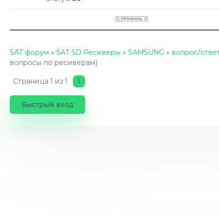
SAT форум
»
SAT SD Ресиверы
»
SAMSUNG
»
вопрос/отве
вопросы по ресиверам)
Страница
1
из
1
1