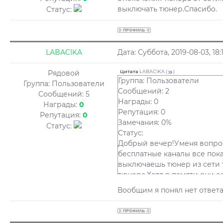
выключать тюнер.Спасибо.
Статус:
LABACIKA
Дата: Суббота, 2019-08-03, 1
Рядовой
Цитата
LABACIKA
(
)
Группа: Пользователи
Группа: Пользователи
Сообщений: 2
Сообщений:
5
Награды: 0
Награды:
0
Репутация: 0
Репутация:
0
Замечания: 0%
Статус:
Статус:
Добрый вечер!Уменя вопрос
бесплатные каналы все пока
выключаешь тюнер из сети 
тюнера.Хотя в памяти они е
отключения тюнера от сети!
Вообщим я понял нет ответа 
выключать тюнер.Спасибо.