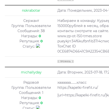
nskrabotar
Дата: Понедельник, 2023-04-
Сержант
Набираем в команду: Курьер
Группа: Пользователи
150000рублей в месяц, обра
Сообщений:
38
контакты смотрите на сайте.
Награды:
0
www.zp-ot-150-tmes.store
Репутация:
0
pueykjrr34f6kufbnfib37i4cnw
ToxChat ID
Статус:
0CE6874D6641C9A22354CB6
michallyday
Дата: Вторник, 2023-07-18, 1
Рядовой
хаааааа........класс
Группа: Пользователи
https://kapelki-firefit.ru/
Сообщений:
1
[url=https://kapelki-firefit.ru/]ka
Награды:
0
Репутация:
0
Статус: