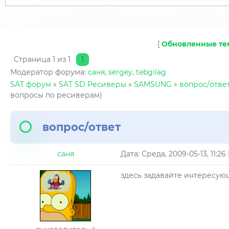
[
Обновленные т
Страница
1
из
1
1
Модератор форума:
саня
,
sergey
,
tebgilag
SAT форум
»
SAT SD Ресиверы
»
SAMSUNG
»
вопрос/отве
вопросы по ресиверам)
вопрос/ответ
саня
Дата: Среда, 2009-05-13, 11:
здесь задавайте интересую