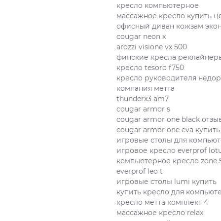
кресло компьютерное
массажное кресло купить ц
офисный диван кожзам экон
cougar neon x
arozzi visione vx 500
финские кресла реклайнер
кресло tesoro f750
кресло руководителя недор
компания метта
thunderx3 am7
cougar armor s
cougar armor one black отзы
cougar armor one eva купить
игровые столы для компьют
игровое кресло everprof lotu
компьютерное кресло zone 5
everprof leo t
игровые столы lumi купить
купить кресло для компьют
кресло метта комплект 4
массажное кресло relax