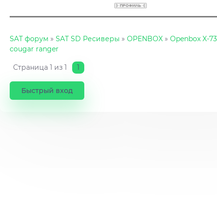
SAT форум
»
SAT SD Ресиверы
»
OPENBOX
»
Openbox X-730
cougar ranger
Страница
1
из
1
1