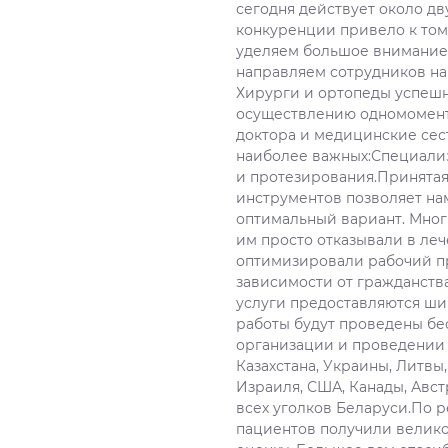
сегодня действует около дв
конкуренции привело к том
уделяем большое внимание 
направляем сотрудников на 
Хирурги и ортопеды успеш
осуществлению одномоментн
доктора и медицинские се
наиболее важных:Специали
и протезирования.Принятая
инструментов позволяет на
оптимальный вариант. Мног
им просто отказывали в ле
оптимизировали рабочий пр
зависимости от гражданств
услуги предоставляются шир
работы будут проведены бе
организации и проведении 
Казахстана, Украины, Литвы
Израиля, США, Канады, Авст
всех уголков Беларуси.По р
пациентов получили велико