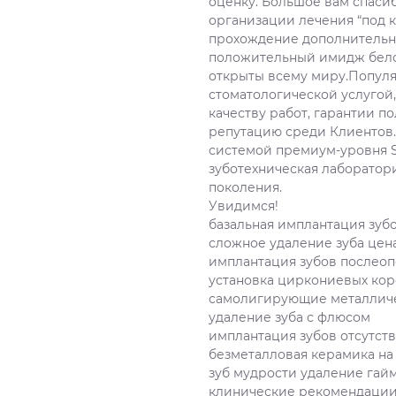
оценку. Большое вам спаси
организации лечения “под 
прохождение дополнительн
положительный имидж бело
открыты всему миру.Популя
стоматологической услугой,
качеству работ, гарантии 
репутацию среди Клиентов.
системой премиум-уровня S
зуботехническая лаборатор
поколения.
Увидимся!
базальная имплантация зуб
сложное удаление зуба цен
имплантация зубов послео
установка циркониевых ко
самолигирующие металличе
удаление зуба с флюсом
имплантация зубов отсутст
безметалловая керамика на
зуб мудрости удаление гай
клинические рекомендации