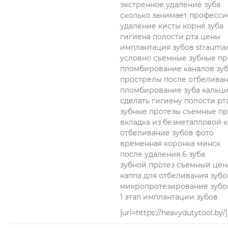
экстренное удаление зуба
сколько занимает професси
удаление кисты корня зуба
гигиена полости рта цены
имплантация зубов strauma
условно съемные зубные пр
пломбирование каналов зуб
прострелы после отбеливан
пломбирование зуба кальц
сделать гигиену полости рт
зубные протезы съемные пр
вкладка из безметалловой 
отбеливание зубов фото
временная коронка минск
после удаления 6 зуба
зубной протез съемный цен
каппа для отбеливания зубо
микропротезирование зубо
1 этап имплантации зубов
[url=https://heavydutytool.b