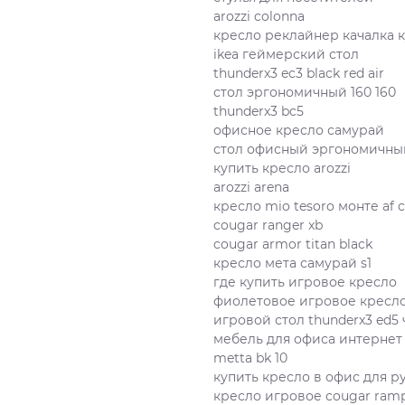
arozzi colonna
кресло реклайнер качалка 
ikea геймерский стол
thunderx3 ec3 black red air
стол эргономичный 160 160
thunderx3 bc5
офисное кресло самурай
стол офисный эргономичны
купить кресло arozzi
arozzi arena
кресло mio tesoro монте af 
cougar ranger xb
cougar armor titan black
кресло мета самурай s1
где купить игровое кресло
фиолетовое игровое кресл
игровой стол thunderx3 ed5
мебель для офиса интернет
metta bk 10
купить кресло в офис для р
кресло игровое cougar ramp