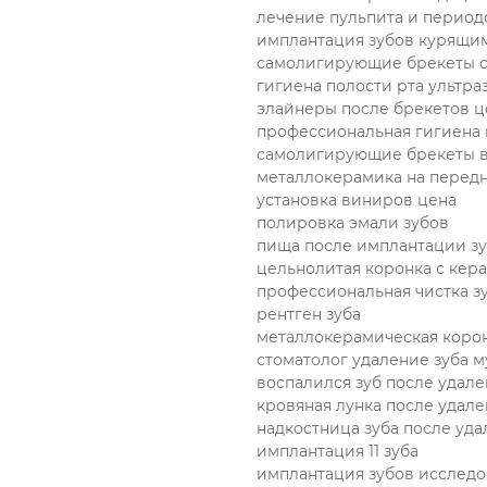
лечение пульпита и период
имплантация зубов курящи
самолигирующие брекеты 
гигиена полости рта ультра
элайнеры после брекетов ц
профессиональная гигиена 
самолигирующие брекеты 
металлокерамика на передн
установка виниров цена
полировка эмали зубов
пища после имплантации з
цельнолитая коронка с ке
профессиональная чистка з
рентген зуба
металлокерамическая коро
стоматолог удаление зуба 
воспалился зуб после удал
кровяная лунка после удале
надкостница зуба после уд
имплантация 11 зуба
имплантация зубов исслед