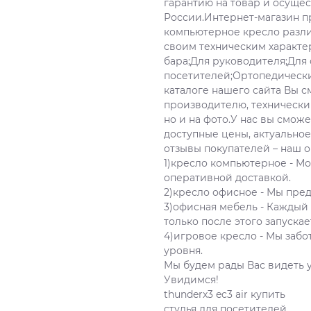
гарантию на товар и осуще
России.Интернет-магазин п
компьютерное кресло разли
своим техническим характе
бара;Для руководителя;Для
посетителей;Ортопедически
каталоге нашего сайта Вы 
производителю, технически
но и на фото.У нас вы смож
доступные цены, актуальное
отзывы покупателей – наш 
1)кресло компьютерное - Мо
оперативной доставкой.
2)кресло офисное - Мы пре
3)офисная мебель - Каждый
только после этого запуска
4)игровое кресло - Мы заб
уровня.
Мы будем рады Вас видеть
Увидимся!
thunderx3 ec3 air купить
стулья для посетителей