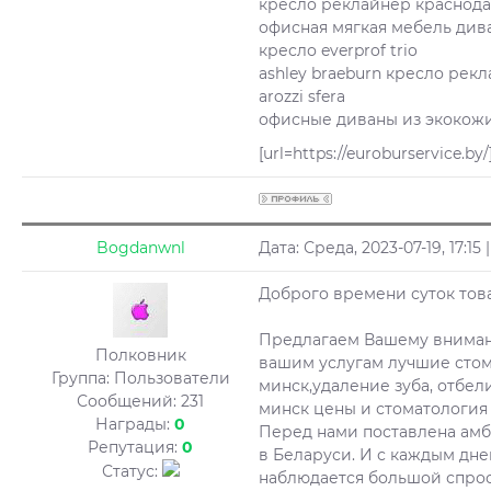
кресло реклайнер краснод
офисная мягкая мебель див
кресло everprof trio
ashley braeburn кресло рек
arozzi sfera
офисные диваны из экокож
[url=https://euroburservice.b
Bogdanwnl
Дата: Среда, 2023-07-19, 17:1
Доброго времени суток тов
Предлагаем Вашему внимани
Полковник
вашим услугам лучшие стом
Группа: Пользователи
минск,удаление зуба, отбел
Сообщений:
231
минск цены и стоматология 
Награды:
0
Перед нами поставлена амб
Репутация:
0
в Беларуси. И с каждым дн
Статус:
наблюдается большой спрос 