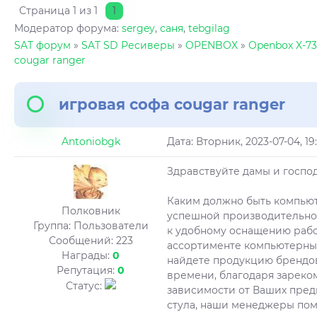
Страница
1
из
1
1
Модератор форума:
sergey
,
саня
,
tebgilag
SAT форум
»
SAT SD Ресиверы
»
OPENBOX
»
Openbox X-730
cougar ranger
игровая софа cougar ranger
Antoniobgk
Дата: Вторник, 2023-07-04, 1
Здравствуйте дамы и господ
Каким должно быть компьют
Полковник
успешной производительнос
Группа: Пользователи
к удобному оснащению раб
Сообщений:
223
ассортименте компьютерных
Награды:
0
найдете продукцию брендов
Репутация:
0
времени, благодаря зареко
Статус:
зависимости от Ваших пред
стула, наши менеджеры пом