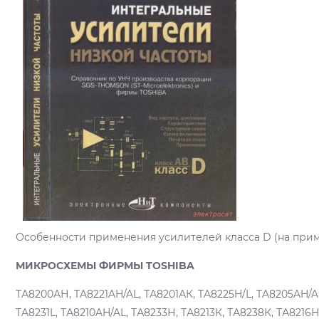
Особенности применения усилителей класса D (на при
МИКРОСХЕМЫ ФИРМЫ TOSHIBA
ТА8200АН, TA8221AH/AL, ТА8201АК, TA8225H/L, TA8205AH/A
TA8231L, ТА8210AH/AL, ТА8233Н, ТА8213К, ТА8238К, ТА8216Н