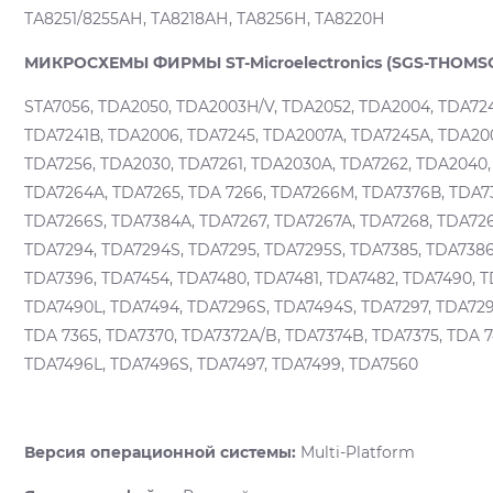
ТА8251/8255АН, ТА8218АН, ТА8256Н, ТА8220Н
МИКРОСХЕМЫ ФИРМЫ ST-Microelectronics (SGS-THOMS
STA7056, TDA2050, TDA2003H/V, TDA2052, TDA2004, TDA72
TDA7241В, TDA2006, TDA7245, TDA2007A, TDA7245A, TDA200
TDA7256, TDA2030, TDA7261, TDA2030A, TDA7262, TDA2040,
ТDA7264A, TDA7265, TDA 7266, TDA7266M, TDA7376В, TDA73
TDA7266S, TDA7384A, TDA7267, TDA7267A, TDA7268, TDA726
TDA7294, TDA7294S, TDA7295, TDA7295S, TDA7385, TDA7386
TDA7396, TDA7454, TDA7480, TDA7481, TDA7482, TDA7490, 
TDA7490L, TDA7494, TDA7296S, TDA7494S, TDA7297, TDA729
TDA 7365, TDA7370, TDA7372A/B, TDA7374B, TDA7375, TDA 7
TDA7496L, TDA7496S, TDA7497, TDA7499, TDA7560
Версия операционной системы:
Multi-Platform