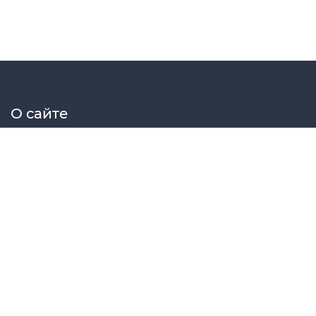
О сайте
Elektrosat сборник принципиальных схем радиоэлектрон
Меню сайта
Главная
Схемы
Статьи
Файлы
Форум
МК
© Elektrosat 2024