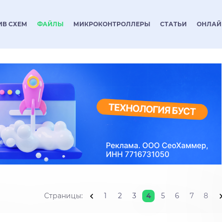
ИВ СХЕМ
ФАЙЛЫ
МИКРОКОНТРОЛЛЕРЫ
СТАТЬИ
ОНЛАЙ
Страницы
:
1
2
3
4
5
6
7
8