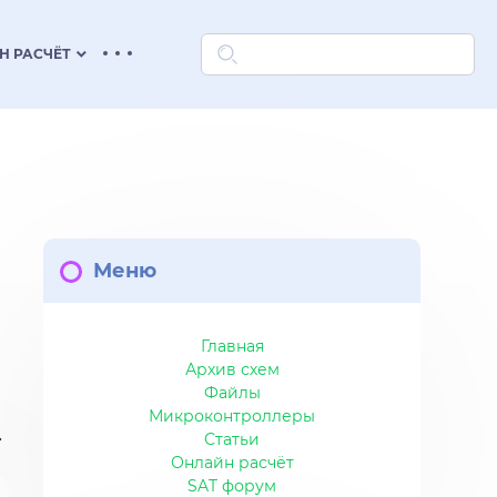
keyboard_arrow_down
Н РАСЧЁТ
Меню
Главная
Архив схем
Файлы
Микроконтроллеры
Статьи
Онлайн расчёт
SAT форум