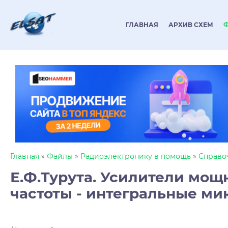
ГЛАВНАЯ
АРХИВ СХЕМ
Главная
»
Файлы
»
Радиоэлектронику в помощь
»
Справо
Е.Ф.Турута. Усилители мощ
частоты - интегральные м