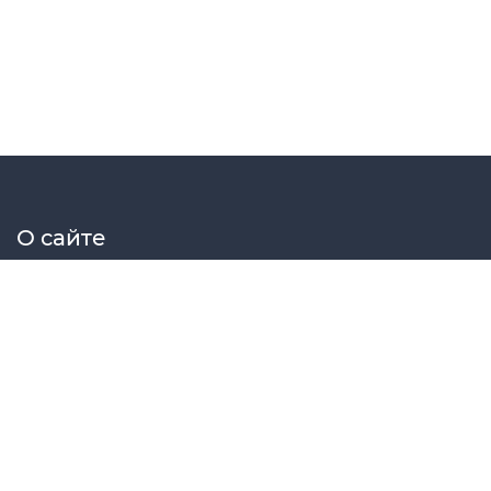
О сайте
Elektrosat сборник принципиальных схем радиоэлектрон
Меню сайта
Главная
Схемы
Статьи
Файлы
Форум
МК