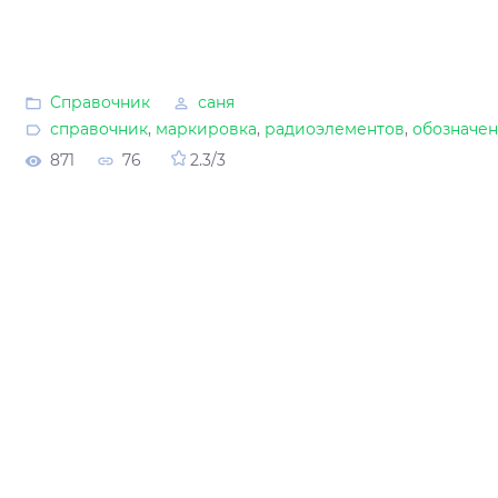
Справочник
саня
справочник
,
маркировка
,
радиоэлементов
,
обозначе
871
76
2.3
/
3