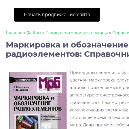
Начать продвижение сайта
Главная
»
Файлы
»
Радиоэлектронику в помощь
»
Справо
Маркировка и обозначение
радиоэлементов: Справочн
Приведены сведения о бу
цветной маркировки элек
широко применяемых в ра
аппаратуре отечественног
производства. Рассмотрен
комплектующих элементов
настоящее время в техниче
мира. Даны примеры обоз