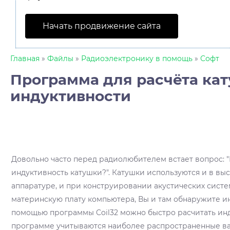
Начать продвижение сайта
Главная
»
Файлы
»
Радиоэлектронику в помощь
»
Софт
Программа для расчёта ка
индуктивности
Довольно часто перед радиолюбителем встает вопрос: "
индуктивность катушки?". Катушки используются и в вы
аппаратуре, и при конструировании акустических систем
материнскую плату компьютера, Вы и там обнаружите и
помощью программы Coil32 можно быстро расчитать инд
программе учитываются наиболее распространенные в