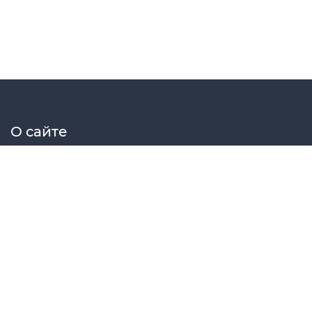
О сайте
Elektrosat сборник принципиальных схем радиоэлектрон
Меню сайта
Главная
Схемы
Статьи
Файлы
Форум
МК
© Elektrosat 2024