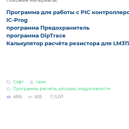
Похожие материалы:
Программа для работы с PIС контроллер
IC-Prog
программа Предохранитель
программа DipTrace
Калькулятор расчёта резистора для LM31
Софт
саня
Программа
,
расчёта
,
катушек
,
индуктивности
4916
605
5.0
/
1