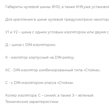
Габариты нулевой шины: 8Ч12, а также 6Ч9.уже установл
Для крепления в шине нулевой предусмотрено некоторо
У1 и У2 – шина с одним угловым изолятором или двумя с
Д – шина с DIN-изолятором;
К - изолятор корпусный на DIN-рейку;
КС - DIN-изолятор комбинированный типа «Стойка»;
С - с DIN-изолятором класса «Стойка».
Колер изолятора: С – синий, а также З – зеленый.
Технические характеристики