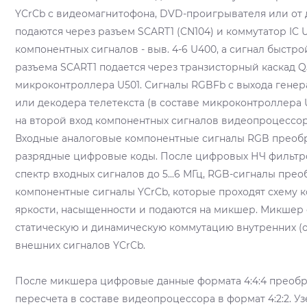
YCrCb с видеомагнитофона, DVD-проигрывателя или от 
подаются через разъем SCART1 (CN104) и коммутатор IC 
компонентных сигналов - выв. 4-6 U400, а сигнал быстр
разъема SCART1 подается через транзисторный каскад Q5
микроконтроллера U501. Сигналы RGBFb с выхода генер
или декодера телетекста (в составе микроконтроллера U5
на второй вход компонентных сигналов видеопроцессора U
Входные аналоговые компонентные сигналы RGB преобр
разрядные цифровые коды. После цифровых НЧ фильтр
спектр входных сигналов до 5...6 МГц, RGB-сигналы прео
компонентные сигналы YCrCb, которые проходят схему к
яркости, насыщенности и подаются на микшер. Микшер
статическую и динамическую коммутацию внутренних (
внешних сигналов YCrCb.
После микшера цифровые данные формата 4:4:4 преобр
пересчета в составе видеопроцессора в формат 4:2:2. У