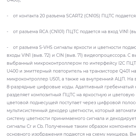
U400);
- от контакта 20 разъема SCART2 (CN105) ПЦТС подается н
- от разъема RCA (CN101) ПЦТС подается на вход VIN1 (выв
- от разъема S-VHS сигналы яркости и цветности подаю
входы VIN1 (выв. 72) и CIN (выв. 71) видеопроцессора. С
выбранный микроконтроллером по интерфейсу I2C ПЦТС
U400 и эмиттерный повторитель на транзисторе Q401 н
микроконтроллер U501, а также на внутренний АЦП. Н
8-разрядные цифровые коды. Адаптивный гребенчатый ф
разделяет композитный ПЦТС на яркостную и цветовую
цветовой поднесущей поступает через цифровой полос
мультисистемный декодер цветности, который автомат
систему цветности принимаемого сигнала и декодирует
сигналы Cr и Cb. Полученные таким образом компонент
основного изображения подаются на схему микшера. В