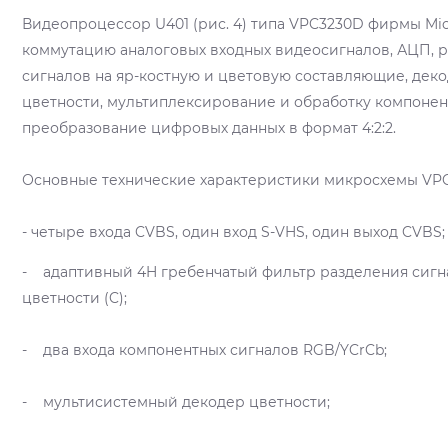
Видеопроцессор U401 (рис. 4) типа VPC3230D фирмы Mi
коммутацию аналоговых входных видеосигналов, АЦП, 
сигналов на яр-костную и цветовую составляющие, дек
цветности, мультиплексирование и обработку компонен
преобразование цифровых данных в формат 4:2:2.
Основные технические характеристики микросхемы VP
- четыре входа CVBS, один вход S-VHS, один выход CVBS;
- адаптивный 4H гребенчатый фильтр разделения сигна
цветности (C);
- два входа компонентных сигналов RGB/YCrCb;
- мультисистемный декодер цветности;