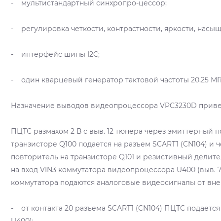
- мультистандартный синхропро-цессор;
- регулировка четкости, контрастности, яркости, насыщ
- интерфейс шины I2C;
- один кварцевый генератор тактовой частоты 20,25 МГ
Назначение выводов видеопроцессора VPC3230D приведе
ПЦТС размахом 2 В с выв. 12 тюнера через эмиттерный 
транзисторе Q100 подается на разъем SCART1 (CN104) и
повторитель на транзисторе Q101 и резистивный делител
на вход VIN3 коммутатора видеопроцессора U400 (выв. 7
коммутатора подаются аналоговые видеосигналы от вне
- от контакта 20 разъема SCART1 (CN104) ПЦТС подается 