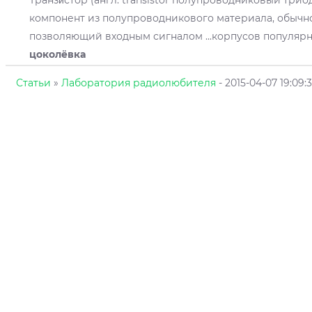
Транзи́стор (англ. transistor полупроводниковый тр
компонент из полупроводникового материала, обычно
позволяющий входным сигналом ...корпусов популярн
цоколёвка
Статьи
»
Лаборатория радиолюбителя
- 2015-04-07 19:09: