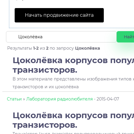
Начать продвижение сайта
Результаты
1-2
из
2
по запросу
Цоколёвка
Цоколёвка корпусов поп
транзисторов.
В этом материале представлены изображения типов 
транзисторов и их цоколёвка
Статьи
»
Лаборатория радиолюбителя
- 2015-04-07
Цоколёвка
корпусов попу
транзисторов.