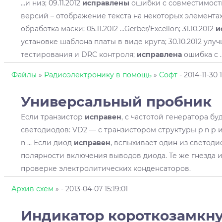
...и низ; 09.11.2012
исправлены
ошибки с совместимост
версий – отображение текста на некоторых элементах; 
обработка маски; 05.11.2012 ...Gerber/Excellon; 31.10.2012
и
установке шаблона платы в виде круга; 30.10.2012 ул
тестирования и DRC контроля;
исправлена
ошибка с ..
Файлы
»
Радиоэлектронику в помощь
»
Софт
- 2014-11-30 1
Универсальный пробник
Если транзистор
исправен
, с частотой генератора бу
светодиодов: VD2 — с транзистором структуры p n р 
n ... Если диод
исправен
, вспыхивает один из светоди
полярности включения выводов диода. Те же гнезда 
проверке электролитических конденсаторов.
Архив схем
»
- 2013-04-07 15:19:01
Индикатор короткозамкну