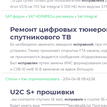
...15 Доступно только для пользователей
Исправлена
р
Aron V3.15.rar ПО Sat Integral S 1210 HD Aron версии 3.17 
SAT форум
»
SAT HD/MPEG4 ресиверы
»
Sat-Integral
Ремонт цифровых тюнеро
спутникового ТВ
Ее необходимо заменить заведомо
исправной
, при э
устранен. Тюнер принимает открытые FTA каналы, к
не принимаются (выдается сообщение «Кодированный 
был
исправлен
путем замены ИМС формирования сигн
и С136 10 мкФ 16 В заменена на вдвое большую.
Статьи
»
Как отремонтировать
- 2014-04-18 09:42:58
U2C S+ прошивки
...вы смотрите спутник 56 east,
исправьте
в ссылке 36 н
будет иметь вид: ***********************keydata56.txt Про