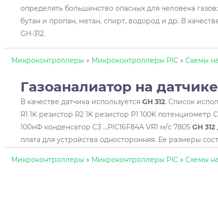
определять большинство опасных для человека газов:
бутан и пропан, метан, спирт, водород и др. В качест
GH-312.
Микроконтроллеры
»
Микроконтроллеры PIC
»
Схемы на
Газоаналиатор на датчик
В качестве датчика используется
GH
312
. Список испо
R1 1K резистор R2 1K резистор P1 100K потенциометр 
100нФ конденсатор C3 ...PIC16F84A VR1 м/с 7805
GH
312
плата для устройства односторонняя. Ее размеры сост
Микроконтроллеры
»
Микроконтроллеры PIC
»
Схемы на