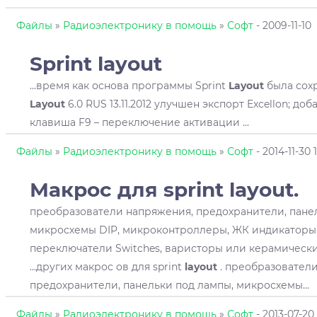
Файлы
»
Радиоэлектронику в помощь
»
Софт
- 2009-11-10
Sprint
layout
...время как основа программы Sprint
Layout
была сохр
Layout
6.0 RUS 13.11.2012 улучшен экспорт Excellon; д
клавиша F9 – переключение активации ...
Файлы
»
Радиоэлектронику в помощь
»
Софт
- 2014-11-30 1
Макрос для sprint
layout
.
преобразователи напряжения, предохранители, пане
микросхемы DIP, микроконтроллеры, ЖК индикаторы 
переключатели Switches, варисторы или керамическ
...других макрос ов для sprint
layout
. преобразовател
предохранители, панельки под лампы, микросхемы...
Файлы
»
Радиоэлектронику в помощь
»
Софт
- 2013-07-20