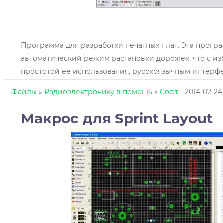
Программа для разработки печатных плат. Эта прогр
автоматический режим растановки дорожек, что с из
простотой ее использования, русскоязычным интерф
Файлы
»
Радиоэлектронику в помощь
»
Софт
- 2014-02-24
Макрос для Sprint Layout