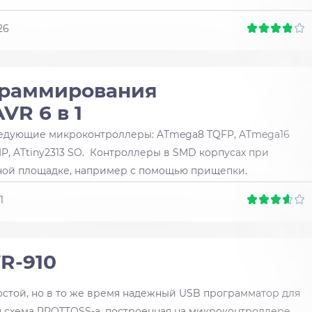
26
граммирования
VR 6 в 1
ледующие микроконтроллеры: ATmega8 TQFP, ATmega16
DIP, ATtiny2313 SO. Контроллеры в SMD корпусах при
ной площадке, например с помощью прищепки.
1
R-910
ростой, но в то же время надежный USB программатор для
я схема PROTTOSS-а, построенная на микроконтроллере