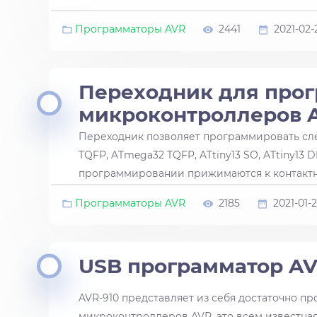
Программаторы AVR
2441
2021-02-
Переходник для про
микроконтроллеров A
Переходник позволяет программировать с
TQFP, ATmega32 TQFP, ATtiny13 SO, ATtiny13 
программировании прижимаются к контакт
Программаторы AVR
2185
2021-01-2
USB программатор AV
AVR-910 представляет из себя достаточно п
микроконтроллеров AVR, это всем известна