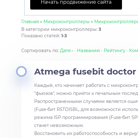
Начать продвижение сайта
Главная
»
Микроконтроллеры
»
Микроконтроллер
В категории микроконтроллеры
:
3
Показано статей
:
1-3
Сортировать по
:
Дате
·
Названию
·
Рейтингу
·
Ком
Atmega fusebit doctor
Каждый, кто начинает работать с микроконт
"фьюзов", можно прийти к печальным послед
Распространенными случаями является оши
(Fuse-бит RSTDISBL, для возможности испол
режима ISP программирования (Fuse-бит SPI
станет невозможным.
Восстановить их работоспособность и верн