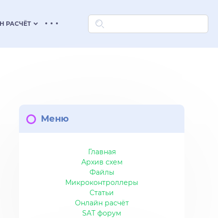
keyboard_arrow_down
Н РАСЧЁТ
Меню
Главная
Архив схем
Файлы
Микроконтроллеры
Статьи
Онлайн расчёт
SAT форум