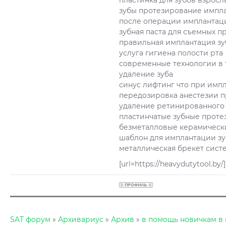
пластинка для зубов взрос
зубы протезирование импл
после операции имплантац
зубная паста для съемных п
правильная имплантация зу
услуга гигиена полости рта
современные технологии в 
удаление зуба
синус лифтинг что при имп
передозировка анестезии п
удаление ретинированного 
пластинчатые зубные проте
безметалловые керамическ
шаблон для имплантации з
металлическая брекет сист
[url=https://heavydutytool.b
SAT форум
»
Архивариус
»
Архив
»
в помощь новичкам в