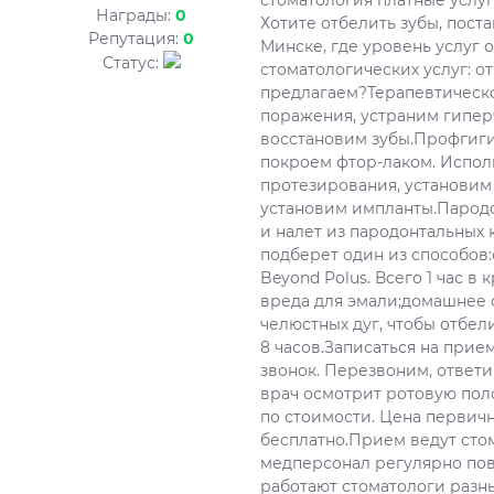
стоматология платные услуг
Награды:
0
Хотите отбелить зубы, пост
Репутация:
0
Минске, где уровень услуг
Статус:
стоматологических услуг: 
предлагаем?Терапевтическо
поражения, устраним гипер
восстановим зубы.Профгиги
покроем фтор-лаком. Испол
протезирования, установим
установим импланты.Пародо
и налет из пародонтальных 
подберет один из способов
Beyond Polus. Всего 1 час в
вреда для эмали;домашнее 
челюстных дуг, чтобы отбел
8 часов.Записаться на прие
звонок. Перезвоним, ответ
врач осмотрит ротовую поло
по стоимости. Цена первичн
бесплатно.Прием ведут стом
медперсонал регулярно по
работают стоматологи разны