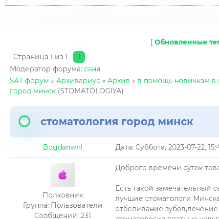
[
Обновленные т
Страница
1
из
1
1
Модератор форума:
саня
SAT форум
»
Архивариус
»
Архив
»
в помощь новичкам в
город минск
(STOMATOLOGIYA)
стоматология город минск
Bogdanwnl
Дата: Суббота, 2023-07-22, 1
Доброго времени суток тов
Есть такой замечательный с
Полковник
лучшие стоматологи Минска
Группа: Пользователи
отбеливание зубов,лечение 
Сообщений:
231