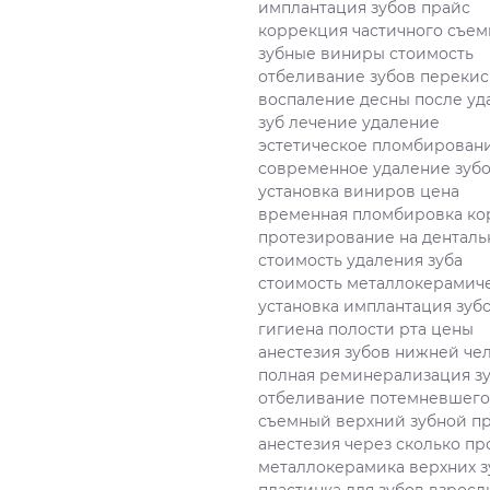
имплантация зубов прайс
коррекция частичного съем
зубные виниры стоимость
отбеливание зубов переки
воспаление десны после уд
зуб лечение удаление
эстетическое пломбировани
современное удаление зуб
установка виниров цена
временная пломбировка ко
протезирование на денталь
стоимость удаления зуба
стоимость металлокерамиче
установка имплантация зуб
гигиена полости рта цены
анестезия зубов нижней че
полная реминерализация з
отбеливание потемневшего
съемный верхний зубной пр
анестезия через сколько пр
металлокерамика верхних з