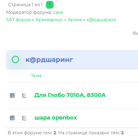
Страница
1
из
1
1
Модератор форума:
саня
SAT форум
»
Архивариус
»
Архив
»
к@рдшаринг
Фи
к@рдшаринг
Тема
Для Глобо 7010А, 8300А
шара openbox
В этом форуме тем:
2
. На странице показано тем:
2
.