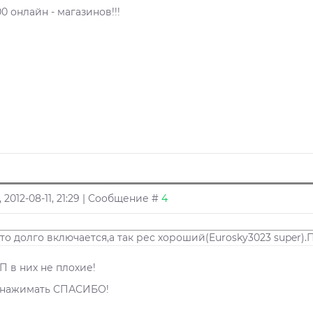
0 онлайн - магазинов!!!
 2012-08-11, 21:29 | Сообщение #
4
что долго включается,а так рес хороший(Eurosky3023 super
П в них не плохие!
 нажимать СПАСИБО!