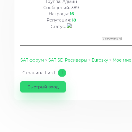
Группа: Админ
Сообщений:
389
Награды:
16
Репутация:
18
Статус:
SAT форум
»
SAT SD Ресиверы
»
Eurosky
»
Мое мнен
Страница
1
из
1
1