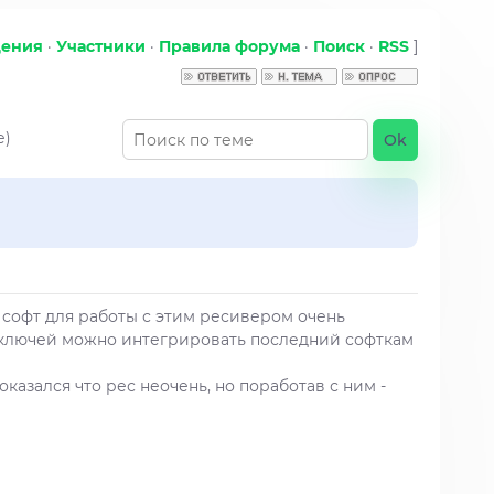
щения
·
Участники
·
Правила форума
·
Поиск
·
RSS
]
е)
м софт для работы с этим ресивером очень
р ключей можно интегрировать последний софткам
казался что рес неочень, но поработав с ним -