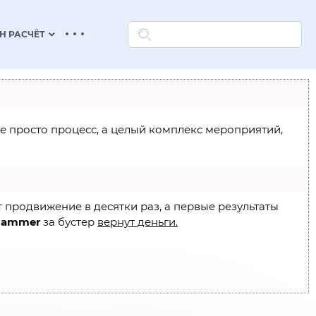
keyboard_arrow_down
Н РАСЧЁТ
 не просто процесс, а целый комплекс мероприятий,
т продвижение в десятки раз, а первые результаты
Hammer
за бустер
вернут деньги.