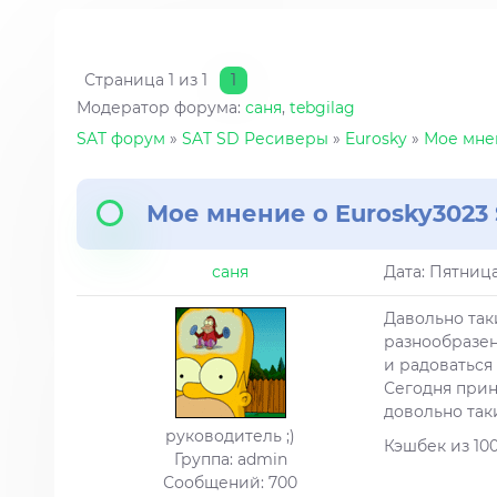
Страница
1
из
1
1
Модератор форума:
саня
,
tebgilag
SAT форум
»
SAT SD Ресиверы
»
Eurosky
»
Мое мнен
Мое мнение о Eurosky3023 
саня
Дата: Пятница
Давольно так
разнообразен
и радоваться
Сегодня прин
довольно так
руководитель ;)
Кэшбек из 100
Группа: admin
Сообщений:
700