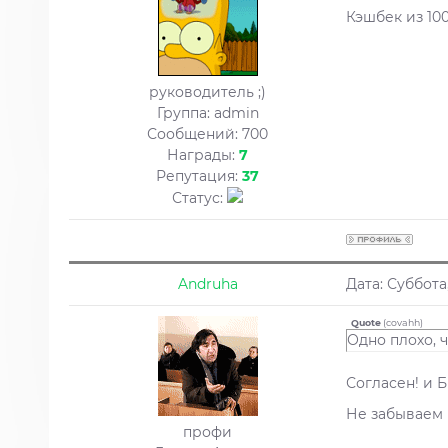
Кэшбек из 100
руководитель ;)
Группа: admin
Сообщений:
700
Награды:
7
Репутация:
37
Статус:
Andruha
Дата: Суббота,
Quote
(
covahh
)
Одно плохо, 
Согласен! и Б
Не забываем
профи