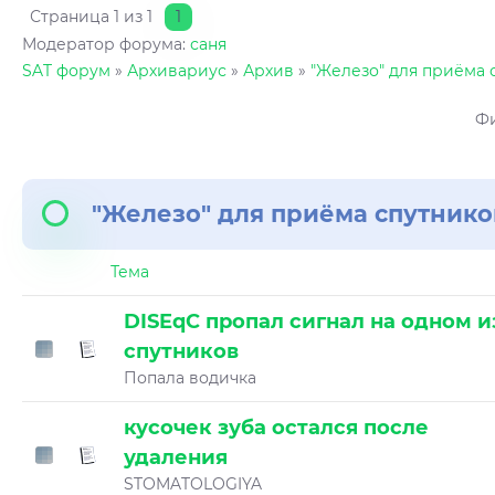
Страница
1
из
1
1
Модератор форума:
саня
SAT форум
»
Архивариус
»
Архив
»
"Железо" для приёма 
Фи
"Железо" для приёма спутнико
Тема
DISEqC пропал сигнал на одном и
спутников
Попала водичка
кусочек зуба остался после
удаления
STOMATOLOGIYA