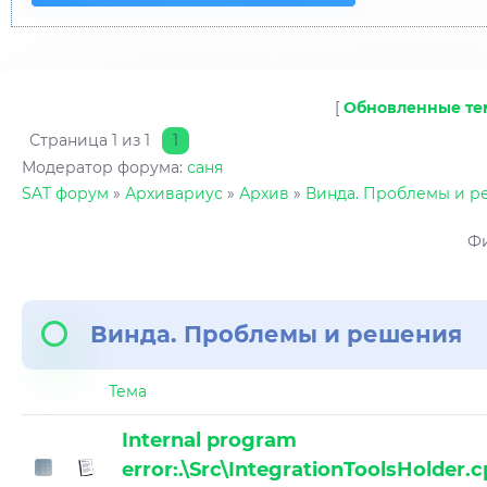
[
Обновленные т
Страница
1
из
1
1
Модератор форума:
саня
SAT форум
»
Архивариус
»
Архив
»
Винда. Проблемы и р
Фи
Винда. Проблемы и решения
Тема
Internal program
error:.\Src\IntegrationToolsHolder.c