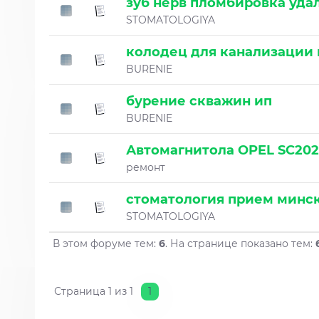
зуб нерв пломбировка уда
STOMATOLOGIYA
колодец для канализации 
BURENIE
бурение скважин ип
BURENIE
Автомагнитола OPEL SC20
ремонт
стоматология прием минс
STOMATOLOGIYA
В этом форуме тем:
6
. На странице показано тем:
Страница
1
из
1
1