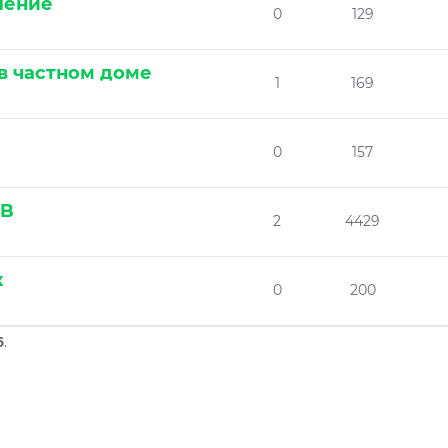
ление
0
129
в частном доме
1
169
0
157
2B
2
4429
к
0
200
6
.