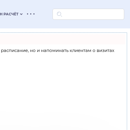
keyboard_arrow_down
Н РАСЧЁТ
ое расписание, но и напоминать клиентам о визитах