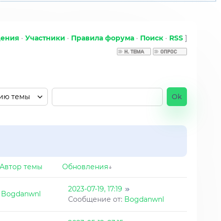
щения
·
Участники
·
Правила форума
·
Поиск
·
RSS
]
Автор темы
Обновления
↓
2023-07-19, 17:19
Bogdanwnl
Сообщение от:
Bogdanwnl