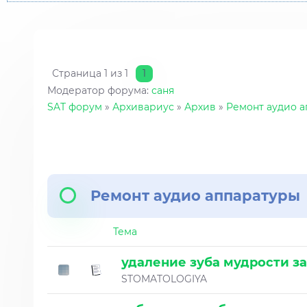
Страница
1
из
1
1
Модератор форума:
саня
SAT форум
»
Архивариус
»
Архив
»
Ремонт аудио 
Ремонт аудио аппаратуры
Тема
удаление зуба мудрости з
STOMATOLOGIYA