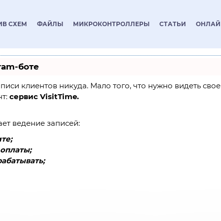
ИВ СХЕМ
ФАЙЛЫ
МИКРОКОНТРОЛЛЕРЫ
СТАТЬИ
ОНЛАЙ
ram-боте
 записи клиентов никуда. Мало того, что нужно видеть св
нт:
сервис VisitTime.
ает ведение записей:
те;
оплаты;
абатывать;