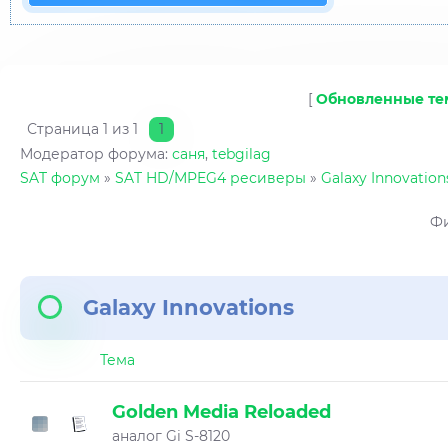
[
Обновленные т
Страница
1
из
1
1
Модератор форума:
саня
,
tebgilag
SAT форум
»
SAT HD/MPEG4 ресиверы
»
Galaxy Innovation
Фи
Galaxy Innovations
Тема
Golden Media Reloaded
аналог Gi S-8120