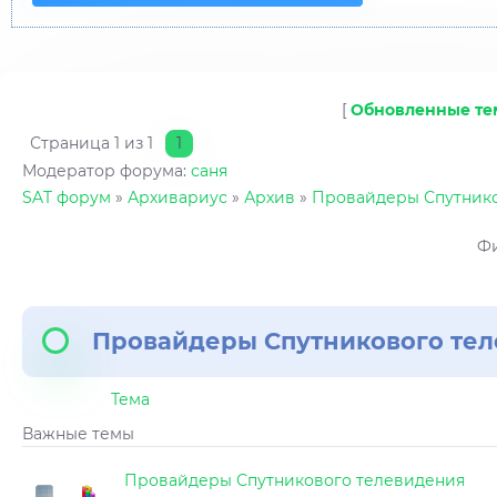
[
Обновленные т
Страница
1
из
1
1
Модератор форума:
саня
SAT форум
»
Архивариус
»
Архив
»
Провайдеры Спутнико
Фи
Провайдеры Спутникового те
Тема
Важные темы
Провайдеры Спутникового телевидения