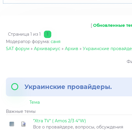
[
Обновленные т
Страница
1
из
1
1
Модератор форума:
саня
SAT форум
»
Архивариус
»
Архив
»
Украинские провайде
Фи
Украинские провайдеры.
Тема
Важные темы
"Xtra TV" ( Amos 2/3 4°W)
Все о провайдере, вопросы, обсуждения