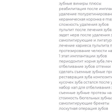
зубные виниры плюсы
реабилитация после импла
удаление полуретинирован
керамическая коронка e ma
сложность удаления зубов
пульпит после лечения зуба
задет нерв после удаления 
самолигирующие и лигатур
лечение кариеса пульпита 
протезирование челюсти на
1 этап имплантации зубов
периодонтит корня зуба ле
отбеливание зубов оттенки
сделать съемные зубные пр
реставрация зуба компози
кусочек зуба остался после
набор кап для отбеливания 
съемные зубные протезы н
стоимость бюгельных зубны
самолигирующие брекеты
лоскутная операция зубов