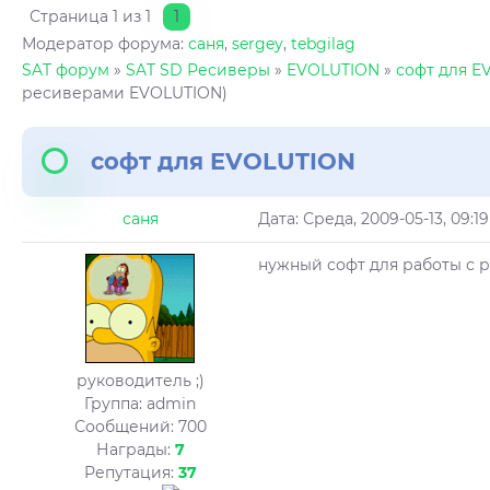
Страница
1
из
1
1
Модератор форума:
саня
,
sergey
,
tebgilag
SAT форум
»
SAT SD Ресиверы
»
EVOLUTION
»
софт для E
ресиверами EVOLUTION)
софт для EVOLUTION
саня
Дата: Среда, 2009-05-13, 09:
нужный софт для работы с
руководитель ;)
Группа: admin
Сообщений:
700
Награды:
7
Репутация:
37