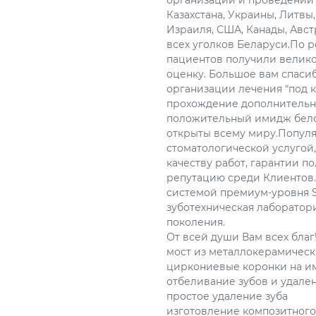
организации и проведении 
Казахстана, Украины, Литвы
Израиля, США, Канады, Авст
всех уголков Беларуси.По р
пациентов получили велико
оценку. Большое вам спаси
организации лечения “под 
прохождение дополнительн
положительный имидж бело
открыты всему миру.Популя
стоматологической услугой,
качеству работ, гарантии 
репутацию среди Клиентов.
системой премиум-уровня S
зуботехническая лаборатор
поколения.
От всей души Вам всех благ
мост из металлокерамическ
циркониевые коронки на и
отбеливание зубов и удале
простое удаление зуба
изготовление композитног