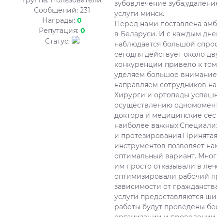
Группа: Пользователи
зубов,лечение зуба,удалени
Сообщений:
231
услуги минск.
Награды:
0
Перед нами поставлена амб
Репутация:
0
в Беларуси. И с каждым дн
Статус:
наблюдается большой спрос 
сегодня действует около дв
конкуренции привело к том
уделяем большое внимание 
направляем сотрудников на 
Хирурги и ортопеды успеш
осуществлению одномоментн
доктора и медицинские се
наиболее важных:Специали
и протезирования.Принятая
инструментов позволяет на
оптимальный вариант. Мног
им просто отказывали в ле
оптимизировали рабочий пр
зависимости от гражданств
услуги предоставляются шир
работы будут проведены бе