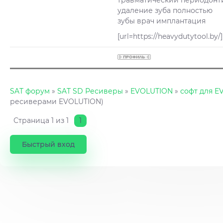
травматический периодонт
удаление зуба полностью
зубы врач имплантация
[url=https://heavydutytool.b
SAT форум
»
SAT SD Ресиверы
»
EVOLUTION
»
софт для E
ресиверами EVOLUTION)
Страница
1
из
1
1