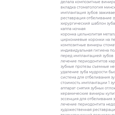
делала композитные винир
вкладка стоматология минс
имплантация зубов заживае
реставрация отбеливание з
хирургический шаблон зуба
каппа ночная
коронка цельнолитая мета
циркониевые коронки на п
композитные виниры стома
индивидуальная гигиена по
перед имплантацией зубов
лечение периодонтитов ка
зубные протезы съемные н
удаление зуба мудрости бы
система для отбеливания зуб
стоимость имплантации 1 зу
аппарат снятия зубных отл
керамические виниры купи
эссенция для отбеливания 
лечение периодонтита нед
художественная реставраци