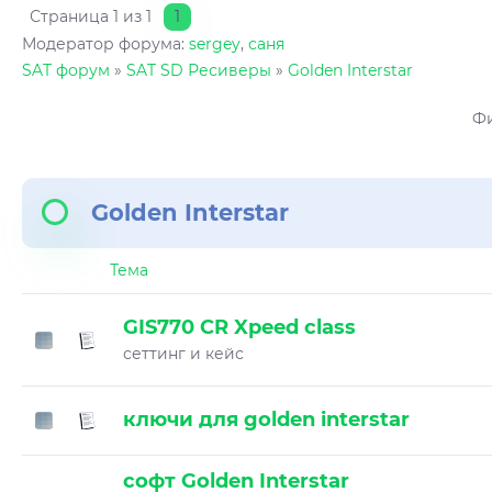
Страница
1
из
1
1
Модератор форума:
sergey
,
саня
SAT форум
»
SAT SD Ресиверы
»
Golden Interstar
Фи
Golden Interstar
Тема
GIS770 CR Xpeed class
сеттинг и кейс
ключи для golden interstar
софт Golden Interstar