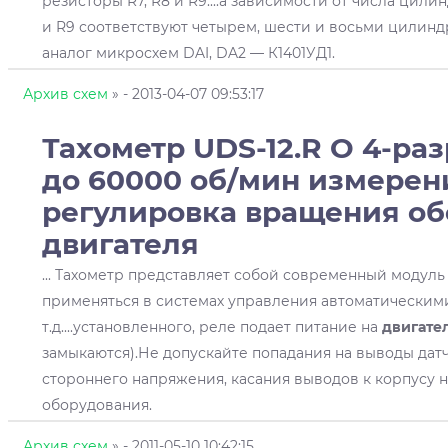
резисторы R7, R8 и R9....а зависимости от числа цил
и R9 соответствуют четырем, шести и восьми цилин
аналог микросхем DAI, DA2 — К1401УД1.
Архив схем
»
- 2013-04-07 09:53:17
Тахометр UDS-12.R О 4-раз
до 60000 об/мин измерен
регулировка вращения об
двигателя
... Тахометр представляет собой современный модуль
применяться в системах управления автоматическим
т.д....установленного, реле подает питание на
двигате
замыкаются).Не допускайте попадания на выводы датч
стороннего напряжения, касания выводов к корпусу 
оборудования.
Архив схем
»
- 2011-05-10 10:42:15