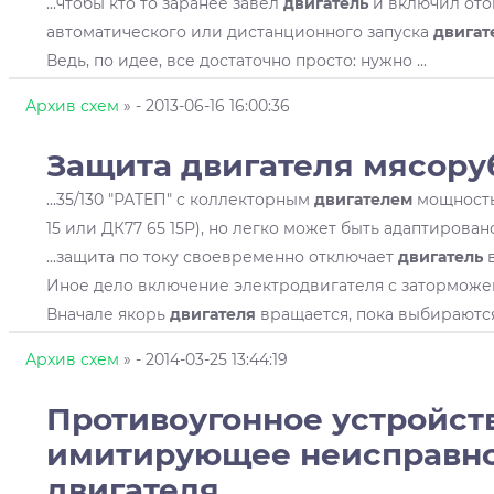
...чтобы кто то заранее завел
двигатель
и включил ото
автоматического или дистанционного запуска
двигат
Ведь, по идее, все достаточно просто: нужно ...
Архив схем
»
- 2013-06-16 16:00:36
Защита
двигателя
мясору
...35/130 "РАТЕП" с коллекторным
двигателем
мощностью
15 или ДК77 65 15Р), но легко может быть адаптирова
...защита по току своевременно отключает
двигатель
в
Иное дело включение электродвигателя с затормож
Вначале якорь
двигателя
вращается, пока выбираются 
Архив схем
»
- 2014-03-25 13:44:19
Противоугонное устройств
имитирующее неисправн
двигателя