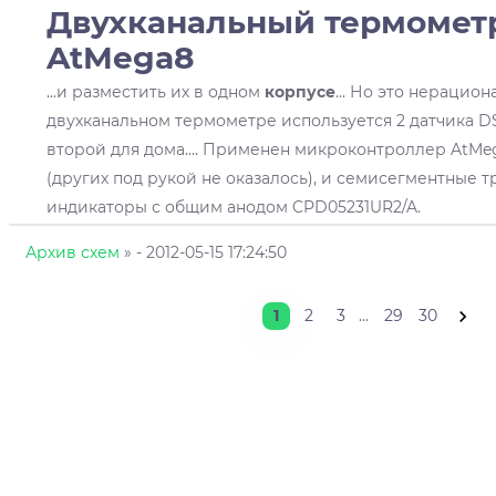
Двухканальный термомет
AtMega8
...и разместить их в одном
корпусе
… Но это нерацион
двухканальном термометре используется 2 датчика D
второй для дома.... Применен микроконтроллер AtMe
(других под рукой не оказалось), и семисегментные 
индикаторы с общим анодом CPD05231UR2/A.
Архив схем
»
- 2012-05-15 17:24:50
1
2
3
...
29
30