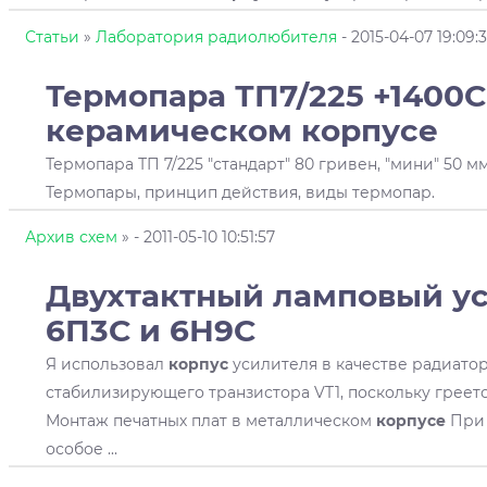
Статьи
»
Лаборатория радиолюбителя
- 2015-04-07 19:09:
Термопара ТП7/225 +1400С
керамическом
корпусе
Термопара ТП 7/225 "стандарт" 80 гривен, "мини" 50 мм
Термопары, принцип действия, виды термопар.
Архив схем
»
- 2011-05-10 10:51:57
Двухтактный ламповый ус
6П3С и 6Н9С
Я использовал
корпус
усилителя в качестве радиато
стабилизирующего транзистора VT1, поскольку греетс
Монтаж печатных плат в металлическом
корпусе
При 
особое ...