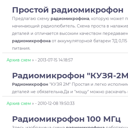
Простой
радиомикрофон
Предлагаю схему
радиомикрофона
, которую может 
начинающий радиолюбитель. Схема проста в налажив
деталей и отличается высоким качеством передаваемо
радиомикрофона
от аккумуляторной батареи 7Д 0,115
питания.
Архив схем
»
- 2013-07-15 14:18:57
Радиомикрофон
"КУЗЯ-2М
Радиомикрофон
"КУЗЯ 2М" Простая и легко исполним
деталей не обязательна.Да и "мощу" можно раскачать
Архив схем
»
- 2010-12-08 19:50:33
Радиомикрофон
100 МГц
Здесь изображена схема
радиомикрофона
работающег