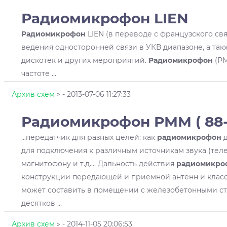
Радиомикрофон
LIEN
Радиомикрофон
LIEN (в переводе с французского свя
ведения односторонней связи в УКВ диапазоне, а так
дискотек и других мероприятий.
Радиомикрофон
(РМ
частоте ...
Архив схем
»
- 2013-07-06 11:27:33
Радиомикрофон
РММ ( 88-
...передатчик для разных целей: как
радиомикрофон
д
для подключения к различным источникам звука (тел
магнитофону и т.д.... Дальность действия
радиомикро
конструкции передающей и приемной антенн и клас
может составить в помещении с железобетонными с
десятков ...
Архив схем
»
- 2014-11-05 20:06:53