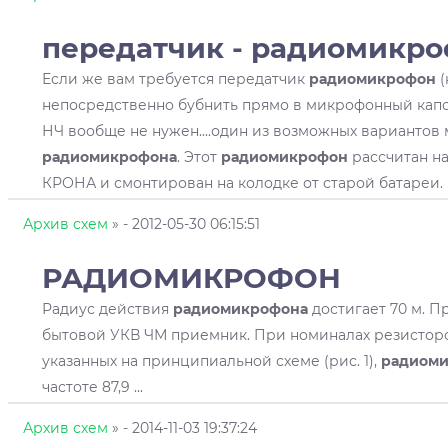
передатчик -
радиомикро
Если же вам требуется передатчик
радиомикрофон
(
непосредственно бубнить прямо в микрофонный капсю
НЧ вообще не нужен....один из возможных вариантов
радиомикрофона
. Этот
радиомикрофон
рассчитан на
КРОНА и смонтирован на колодке от старой батареи.
Архив схем
»
- 2012-05-30 06:15:51
РАДИОМИКРОФОН
Радиус действия
радиомикрофона
достигает 70 м. П
бытовой УКВ ЧМ приемник. При номиналах резисторо
указанных на принципиальной схеме (рис. 1),
радиом
частоте 87,9 ...
Архив схем
»
- 2014-11-03 19:37:24