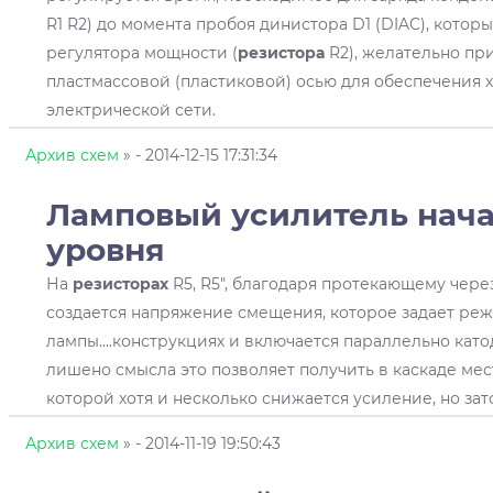
R1 R2) до момента пробоя динистора D1 (DIAC), который
регулятора мощности (
резистора
R2), желательно п
пластмассовой (пластиковой) осью для обеспечения 
электрической сети.
Архив схем
»
- 2014-12-15 17:31:34
Ламповый усилитель нача
уровня
На
резисторах
R5, R5", благодаря протекающему через
создается напряжение смещения, которое задает ре
лампы....конструкциях и включается параллельно кат
лишено смысла это позволяет получить в каскаде ме
которой хотя и несколько снижается усиление, но зато
Архив схем
»
- 2014-11-19 19:50:43