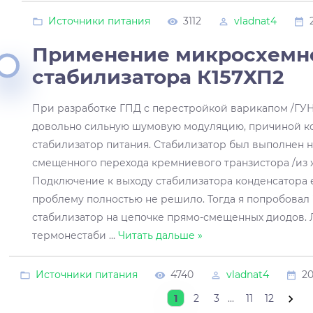
Источники питания
3112
vladnat4
Применение микросхемн
стабилизатора К157ХП2
При разработке ГПД с перестройкой варикапом /ГУН
довольно сильную шумовую модуляцию, причиной ко
стабилизатор питания. Стабилизатор был выполнен н
смещенного перехода кремниевого транзистора /из ж
Подключение к выходу стабилизатора конденсатора 
проблему полностью не решило. Тогда я попробовал
стабилизатор на цепочке прямо-смещенных диодов. 
термонестаби
...
Читать дальше »
Источники питания
4740
vladnat4
20
1
2
3
...
11
12