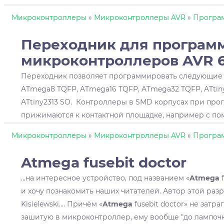
Микроконтроллеры
»
Микроконтроллеры AVR
»
Програ
Переходник для програм
микроконтроллеров AVR 6 
Переходник позволяет программировать следующие
ATmega8 TQFP, ATmega16 TQFP, ATmega32 TQFP, ATtiny13
ATtiny2313 SO. Контроллеры в SMD корпусах при пр
прижимаются к контактной площадке, например с п
Микроконтроллеры
»
Микроконтроллеры AVR
»
Програ
Atmega
fusebit doctor
...на интересное устройство, под названием «
Atmega
f
и хочу познакомить наших читателей. Автор этой разр
Kisielewski.... Причём «
Atmega
fusebit doctor» не затр
зашитую в микроконтроллер, ему вообще "до лампочки