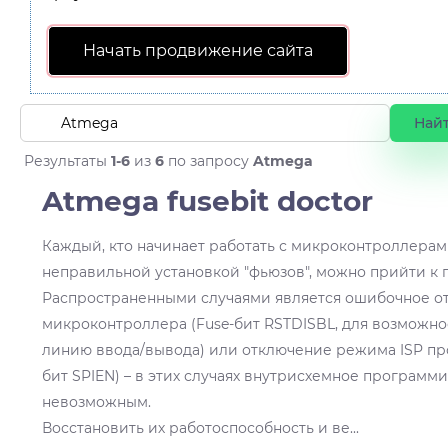
Начать продвижение сайта
Результаты
1-6
из
6
по запросу
Atmega
Atmega fusebit doctor
Каждый, кто начинает работать с микроконтроллерами
неправильной установкой "фьюзов", можно прийти к 
Распространенными случаями является ошибочное от
микроконтроллера (Fuse-бит RSTDISBL, для возможнос
линию ввода/вывода) или отключение режима ISP пр
бит SPIEN) – в этих случаях внутрисхемное программ
невозможным.
Восстановить их работоспособность и ве
...