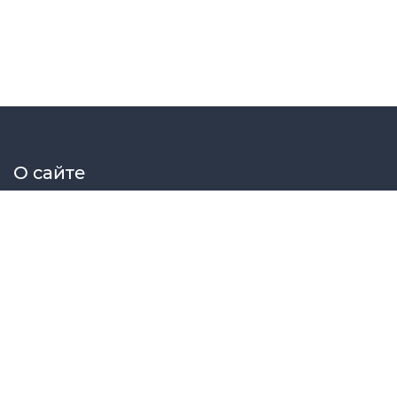
О сайте
Elektrosat сборник принципиальных схем радиоэлектрон
Меню сайта
Главная
Схемы
Статьи
Файлы
Форум
МК
© Elektrosat 2024