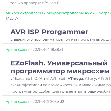
только проверяет "фьюзы".
Микроконтроллеры
»
Микроконтроллеры AVR
»
Програ
17:25:57
AVR ISP Prorgammer
...надежного программатора: Купить программатор д
Архив схем
»
- 2021-01-14 18:38:31
EZoFlash. Универсальный
программатор микросхем 
...Microchip PIC, Atmel AVR 8bit (
ATmega
, ATtiny, AT90
очень эфективен по возможностями и маленькими ра
программатор удобен для применения в радиолюбител
Архив схем
»
- 2021-01-12 20:03:32