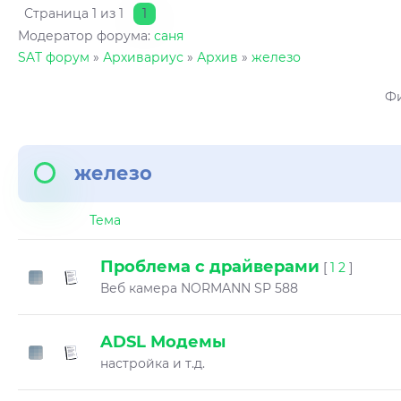
Страница
1
из
1
1
Модератор форума:
саня
SAT форум
»
Архивариус
»
Архив
»
железо
Фи
железо
Тема
Проблема с драйверами
[
1
2
]
Веб камера NORMANN SP 588
ADSL Модемы
настройка и т.д.