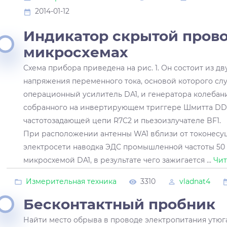
2014-01-12
Индикатор скрытой пров
микросхемах
Схема прибора приведена на рис. 1. Он состоит из дв
напряжения переменного тока, основой которого с
операционный усилитель DA1, и генератора колебани
собранного на инвертирующем триггере Шмитта DD1.
частотозадающей цепи R7C2 и пьезоизлучателе BF1.
При расположении антенны WA1 вблизи от токонесу
электросети наводка ЭДС промышленной частоты 50 
микросхемой DA1, в результате чего зажигается
...
Чит
Измерительная техника
3310
vladnat4
Бесконтактный пробник
Найти место обрыва в проводе электропитания утюга