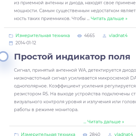
из приемной антенны и диода, находят свое примен
мощности. Самым существенным недостатком являетс
ность таких приемников. Чтобы
...
Читать дальше »
Измерительная техника
4665
vladnat4
2014-01-12
Простой индикатор поля
Сигнал, принятый антенной WA, детектируется диод
низкочастотный сигнал усиливается микросхемой D
однополярное. Коэффициент усиления регулируетс
резистором R5. На выходе устройства подключены с
визуального контроля уровня и излучения или голо
работы в режиме монитора.
...
Читать дальше »
Измерительная техника
2840
vladnat4