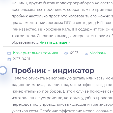
машины, других бытовых электроприборов не состави
воспользоваться пробником, собранным по приведен
пробник настолько прост, что изготовить его можно з
два элемента - микросхема DD1 и светодиод HL1 - со
Как известно, микросхема К176ЛП1 содержит три р- 
транзистора. Соединив выводы микросхемы таким об
образовалас
...
Читать дальше »
Измерительная техника
4953
vladnat4
2013-04-11
Пробник - индикатор
Нелегко отыскать неисправную деталь или часть мо
радиоприемника, телевизора, магнитофона, когда не
измерительных приборов. В этом случае поможет са
изготовленное устройство, которым удобно проверя
переходов полупроводниковых диодов и транзисторо
участков схем. Особенно эффективно использование