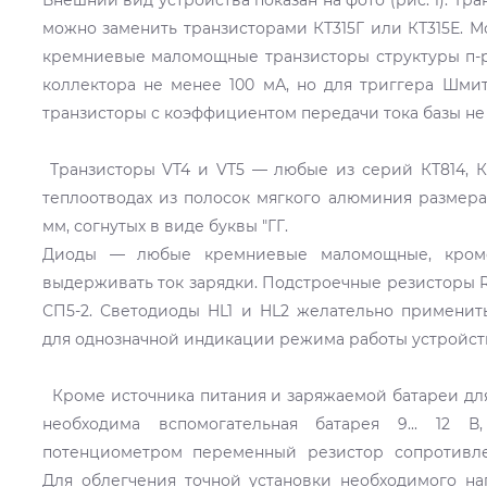
можно заменить транзисторами КТ315Г или КТ315Е. 
кремниевые маломощные транзисторы структуры п-p
коллектора не менее 100 мА, но для триггера Шми
транзисторы с коэффициентом передачи тока базы не 
Транзисторы VT4 и VT5 — любые из серий КТ814, К
теплоотводах из полосок мягкого алюминия размер
мм, согнутых в виде буквы "ГГ.
Диоды — любые кремниевые маломощные, кром
выдерживать ток зарядки. Подстроечные резисторы 
СП5-2. Светодиоды HL1 и HL2 желательно применит
для однозначной индикации режима работы устройст
Кроме источника питания и заряжаемой батареи дл
необходима вспомогательная батарея 9... 12 
потенциометром переменный резистор сопротивле
Для облегчения точной установки необходимого н