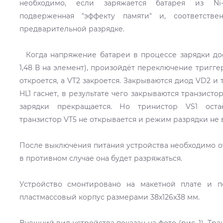
необходимо, если заряжается батарея из Ni
подверженная "эффекту памяти" и, соответств
предварительной разрядке.
Когда напряжение батареи в процессе зарядки дос
1,48 В на элемент), произойдёт переключение тригге
откроется, a VT2 закроется. Закрываются диод VD2 и 
HL1 гаснет, в результате чего закрываются транзисто
зарядки прекращается. Но тринистор VS1 оста
транзистор VT5 не открывается и режим разрядки не 
После выключения питания устройства необходимо от
в противном случае она будет разряжаться.
Устройство смонтировано на макетной плате и 
пластмассовый корпус размерами 38x126x38 мм.
Внешний вид устройства показан на фото (рис. 1). Тр