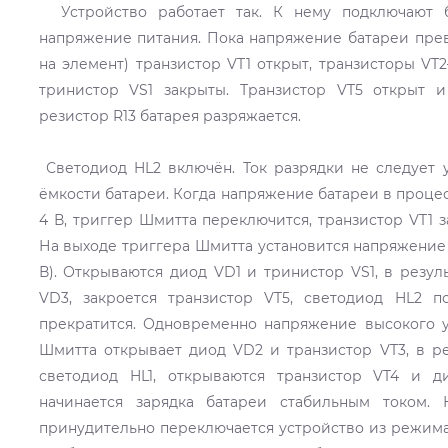
Устройство работает так. К нему подключают 
напряжение питания. Пока напряжение батареи прев
на элемент) транзистор VT1 открыт, транзисторы V
тринистор VS1 закрыты. Транзистор VT5 открыт 
резистор R13 батарея разряжается.
Светодиод HL2 включён. Ток разрядки не следует у
ёмкости батареи. Когда напряжение батареи в проце
4 В, триггер Шмитта переключится, транзистор VT1 за
На выходе триггера Шмитта установится напряжение 
В). Открываются диод VD1 и тринистор VS1, в резул
VD3, закроется транзистор VT5, светодиод HL2 п
прекратится. Одновременно напряжение высокого у
Шмитта открывает диод VD2 и транзистор VT3, в ре
светодиод HL1, открываются транзистор VT4 и д
начинается зарядка батареи стабильным током. 
принудительно переключается устройство из режима 