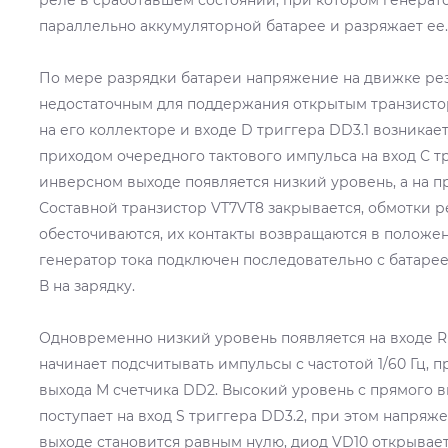
параллельно аккумуляторной батарее и разряжает ее.
По мере разрядки батареи напряжение на движке рез
недостаточным для поддержания открытым транзистор
на его коллекторе и входе D триггера DD3.1 возникае
приходом очередного тактового импульса на вход С тр
инверсном выходе появляется низкий уровень, а на 
Составной транзистор VT7VT8 закрывается, обмотки ре
обесточиваются, их контакты возвращаются в положе
генератор тока подключен последовательно с батарее
В на зарядку.
Одновременно низкий уровень появляется на входе R 
начинает подсчитывать импульсы с частотой 1/60 Гц, п
выхода М счетчика DD2. Высокий уровень с прямого в
поступает на вход S триггера DD3.2, при этом напряж
выходе становится равным нулю, диод VD10 открывае