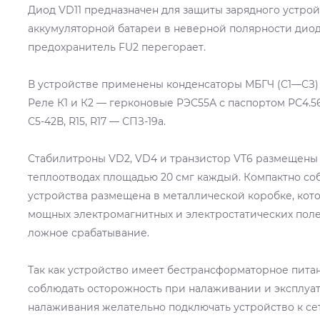
Диод VD11 предназначен для защиты зарядного устро
аккумуляторной батареи в неверной полярности диод
предохранитель FU2 перегорает.
В устройстве применены конденсаторы МБГЧ (С1—СЗ) 
Реле К1 и К2 — герконовые РЭС55А с паспортом РС4.56
С5-42В, R15, R17 — СПЗ-19а.
Стабилитроны VD2, VD4 и транзистор VT6 размещен
теплоотводах площадью 20 смг каждый. Компактно со
устройства размещена в металлической коробке, кото
мощных электромагнитных и электростатических поле
ложное срабатывание.
Так как устройство имеет бестрансформаторное питан
соблюдать осторожность при налаживании и эксплуат
налаживания желательно подключать устройство к се