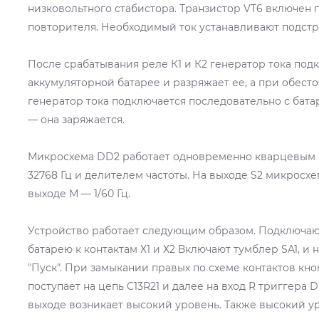
низковольтного стабистора. Транзистор VT6 включен 
повторителя. Необходимый ток устанавливают подстр
После срабатывания реле К1 и К2 генератор тока по
аккумуляторной батарее и разряжает ее, а при обест
генератор тока подключается последовательно с бата
— она заряжается.
Микросхема DD2 работает одновременно кварцевым г
32768 Гц и делителем частоты. На выходе S2 микросхем
выходе М — 1/60 Гц.
Устройство работает следующим образом. Подключаю
батарею к контактам Х1 и Х2 Включают тумблер SA1, и 
"Пуск". При замыкании правых по схеме контактов кн
поступает на цепь C13R21 и далее на вход R триггера 
выходе возникает высокий уровень. Также высокий у