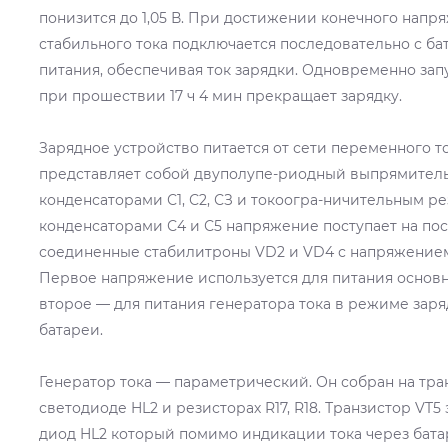
понизится до 1,05 В. При достижении конечного напр
стабильного тока подключается последовательно с ба
питания, обеспечивая ток зарядки. Одновременно зап
при прошествии 17 ч 4 мин прекращает зарядку.
Зарядное устройство питается от сети переменного то
представляет собой двуполупе-риодный выпрямитель
конденсаторами С1, С2, СЗ и токоогра-ничительным р
конденсаторами С4 и С5 напряжение поступает на по
соединенные стабилитроны VD2 и VD4 с напряжением
Первое напряжение используется для питания основно
второе — для питания генератора тока в режиме зар
батареи.
Генератор тока — параметрический. Он собран на тран
светодиоде HL2 и резисторах R17, R18. Транзистор VT5 
диод HL2 который помимо индикации тока через бат