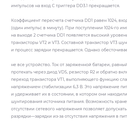
импульсов на вход С триггера DD3.1 прекращается.
Коэффициент пересчета счетчика DD1 равен 1024, вход
(один импульс в минуту). При поступлении 1024-го имп
на выходе 2 счетчика DD1 появляется высокий уровен
транзисторы VT2 и VT3. Составной транзистор VT3 шун
и процесс зарядки прекращается. Однако обесточива
не все устройство. Ток от заряженной батареи, равны
протекать через диод VD5, резистор R2 и обратно в
переход транзистора VT1, выполняющего функцию сла
напряжением стабилизации 6,3 В. Это напряжение пи
и удерживает их в состоянии, в котором они находил
шунтирования источника питания. Возможность хран
отсутствии сетевого напряжения позволяет допускат
разрядки—зарядки из-за отсутствия напряжения в пи