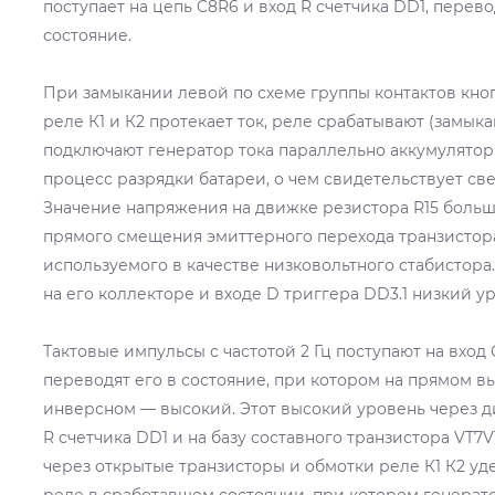
поступает на цепь C8R6 и вход R счетчика DD1, перево
состояние.
При замыкании левой по схеме группы контактов кно
реле К1 и К2 протекает ток, реле срабатывают (замыкаю
подключают генератор тока параллельно аккумулятор
процесс разрядки батареи, о чем свидетельствует св
Значение напряжения на движке резистора R15 боль
прямого смещения эмиттерного перехода транзистора
используемого в качестве низковольтного стабистора.
на его коллекторе и входе D триггера DD3.1 низкий у
Тактовые импульсы с частотой 2 Гц поступают на вход 
переводят его в состояние, при котором на прямом вы
инверсном — высокий. Этот высокий уровень через д
R счетчика DD1 и на базу составного транзистора VT7VT
через открытые транзисторы и обмотки реле К1 К2 уд
реле в сработавшем состоянии, при котором генерат