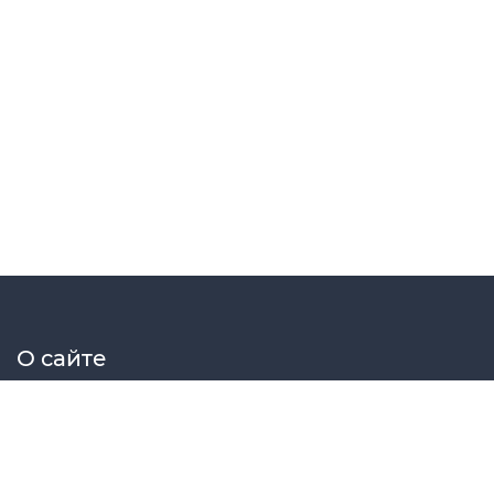
О сайте
Elektrosat сборник принципиальных схем радиоэлектрон
Меню сайта