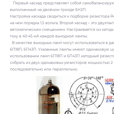
Первый каскад представляет собой самобалансиру
выполненный на двойном триоде 6Н2П.
Настройка каскада сводиться к подборке резистора 
на нем порядка 1,5 вольта. Второй каскад – это двухта
автоматическим смещением. Настраивается он катод
току в 40-45 мА каждой выходной лампы.
В качестве выходных ламп могут использоваться в да
6П18П, 6П43П. Указанные лампы имеют одинаковую ц
использовании ламп 6П18П и 6П43П катодный резист
собрать из двух одинаковых резисторов мощностью 2 
последовательно или параллельно.