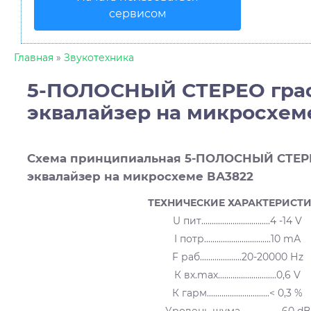
сервисом
Главная
»
Звукотехника
5-ПОЛОСНЫЙ СТЕРЕО гра
эквалайзер на микросхем
Схема принципиальная 5-ПОЛОСНЫЙ СТЕР
эквалайзер на микросхеме ВА3822
ТЕХНИЧЕСКИЕ ХАРАКТЕРИСТ
U пит.................................4 -14 V
I потр................................10 mА
F раб....................20-20000 Нz
К вх.mах............................0,6 V
К гарм..............................< 0,3 %
Уровень шума.................- 60 dВ