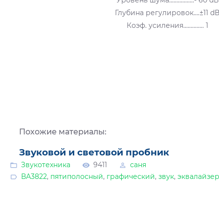
Глубина регулировок....±11 d
Коэф. усиления.............. 1
Похожие материалы:
Звуковой и световой пробник
Звукотехника
9411
саня
ВА3822
,
пятиполосный
,
графический
,
звук
,
эквалайзе