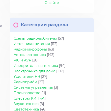
О сайте
Категории раздела
03
Схемы радиолюбителю
[57]
Источники питания
[113]
Радиомикрофоны
[63]
Автоэлектроника
[143]
PIC и AVR
[28]
Измерительная техника
[94]
Электроника для дома
[107]
Усилители НЧ
[27]
Радиоприём
[23]
Системы управления
[3]
Производство
[11]
Слесарю КИПиА
[1]
Звукотехника
[8]
Светотехника
[46]