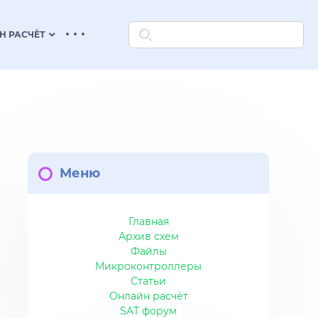
keyboard_arrow_down
Н РАСЧЁТ
Меню
Главная
Архив схем
Файлы
Микроконтроллеры
Статьи
Онлайн расчёт
SAT форум