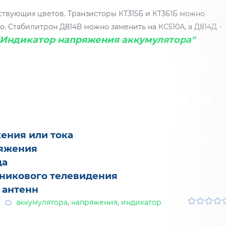
твующих цветов. Транзисторы КТ315Б и КТ361Б можно
о. Стабилитрон Д814В можно заменить на КС510А, а Д814Д -
"Индикатор напряжения аккумулятора"
ения или тока
ряжения
да
тникового телевидения
 антенн
аккумулятора
,
напряжения
,
индикатор