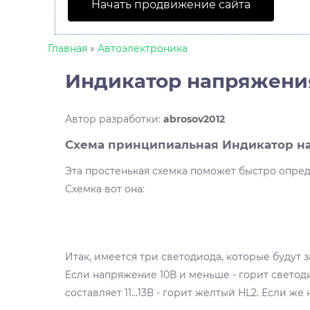
Начать продвижение сайта
Главная
»
Автоэлектроника
Индикатор напряжени
Автор разработки
:
abrosov2012
Схема принципиальная Индикатор н
Эта простенькая схемка поможет быстро опред
Схемка вот она:
Итак, имеется три светодиода, которые будут 
Если напряжение 10В и меньше - горит светоди
составляет 11...13В - горит желтый HL2. Если ж