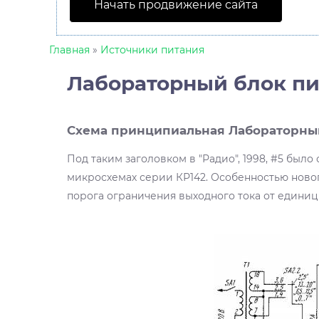
Начать продвижение сайта
Главная
»
Источники питания
Лабораторный блок пит
Схема принципиальная Лабораторный 
Под таким заголовком в "Радио", 1998, #5 был
микросхемах серии КР142. Особенностью новог
порога ограничения выходного тока от едини