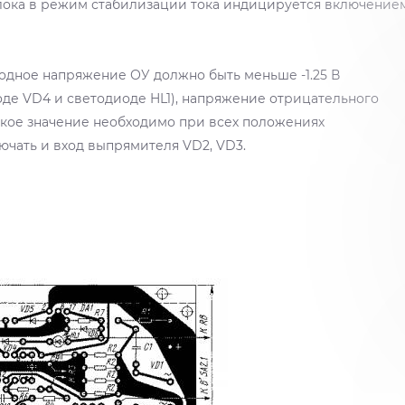
лока в режим стабилизации тока индицируется включение
одное напряжение ОУ должно быть меньше -1.25 В
оде VD4 и светодиоде HL1), напряжение отрицательного
акое значение необходимо при всех положениях
ючать и вход выпрямителя VD2, VD3.