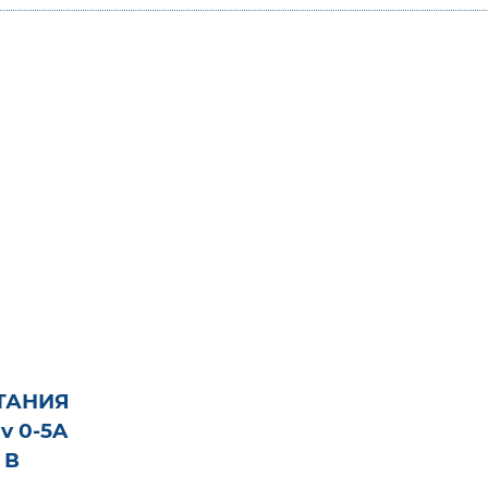
ТАНИЯ
v 0-5A
 В