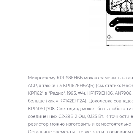
Микросхему КР1168ЕН6Б можно заменить на ана
ACP, а также на КР1162ЕН6А(Б) (см. статью: Н
КР1162" в "Радио", 1995, #4), КР1179ЕН06, AN79
больше (как у КР142ЕН12А). Цоколевка совпада
КР140УД708. Светодиод может быть любого тип
соединенных С2-29B 2 Ом, 0.125 Вт. К точности
резистор можно изготовить и самостоятельно и
Остальные элементы - те же, что и в основном