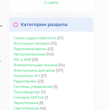
О сайте
Категории раздела
:14
Схемы радиолюбителю
[57]
Источники питания
[113]
Радиомикрофоны
[63]
Автоэлектроника
[143]
PIC и AVR
[28]
и
Измерительная техника
[94]
Электроника для дома
[107]
Усилители НЧ
[27]
Радиоприём
[23]
Системы управления
[3]
Производство
[11]
Слесарю КИПиА
[1]
Звукотехника
[8]
Светотехника
[46]