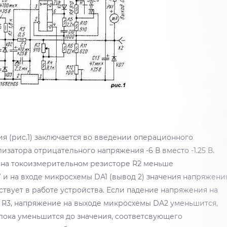
я (рис.1) заключается во введении операционного
затора отрицательного напряжения -6 В вместо -1.25 В.
 на токоизмерительном резисторе R2 меньше
У и на входе микросхемы DA1 (вывод 2) значения напряжени
ствует в работе устройства. Если падение напряжения на
е R3, напряжение на выходе микросхемы DA2 уменьшится,
лока уменьшится до значения, соответсвующего