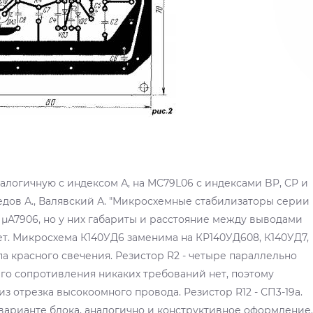
логичную с индексом А, на MC79L06 с индексами BP, CP и
ефедов А., Валявский А. "Микросхемные стабилизаторы серии
06, µA7906, но у них габариты и расстояние между выводами
ет. Микросхема К140УД6 заменима на КР140УД608, К140УД7,
а красного свечения. Резистор R2 - четыре параллельно
 его сопротивления никаких требований нет, поэтому
з отрезка высокоомного провода. Резистор R12 - СП3-19а.
 варианте блока, аналогично и конструктивное оформление