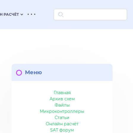
keyboard_arrow_down
Н РАСЧЁТ
Меню
Главная
Архив схем
Файлы
Микроконтроллеры
Статьи
Онлайн расчёт
SAT форум