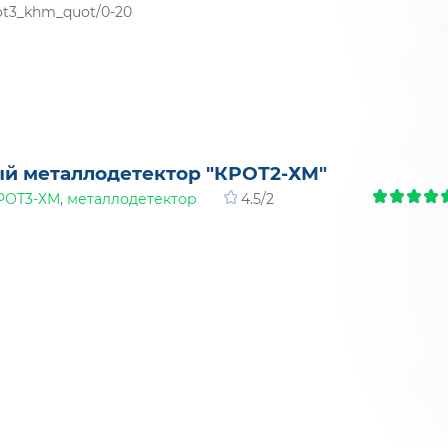
rot3_khm_quot/0-20
й металлодетектор "КРОТ2-ХМ"
РОТ3-ХМ
,
металлодетектор
4.5
/
2