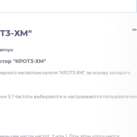
Т3-ХМ"
05:
апчук
тор "КРОТ3-ХМ"
ярного металлоискателя "КРОТ3-ХМ", за основу которого
ом S.1 Частоты выбираются и настраиваются пользователе
меньшее числи частот, 2 или 1. При этом упрощается