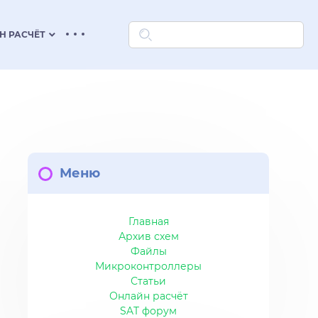
keyboard_arrow_down
Н РАСЧЁТ
Меню
Главная
Архив схем
Файлы
Микроконтроллеры
Статьи
Онлайн расчёт
SAT форум