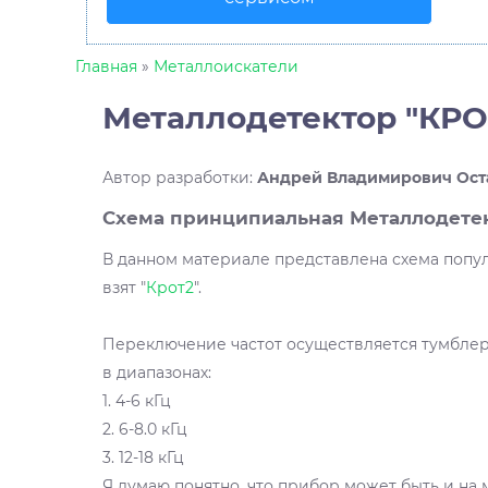
Главная
»
Металлоискатели
Металлодетектор "КРО
Автор разработки
:
Андрей Владимирович Ост
Схема принципиальная Металлодетек
В данном материале представлена схема попул
взят "
Крот2
".
Переключение частот осуществляется тумблер
в диапазонах:
1. 4-6 кГц
2. 6-8.0 кГц
3. 12-18 кГц
Я думаю понятно, что прибор может быть и на 