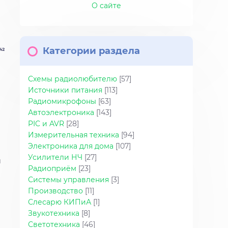
О сайте
Категории раздела
42
Схемы радиолюбителю
[57]
Источники питания
[113]
Радиомикрофоны
[63]
Автоэлектроника
[143]
PIC и AVR
[28]
Измерительная техника
[94]
Электроника для дома
[107]
Усилители НЧ
[27]
м
Радиоприём
[23]
Системы управления
[3]
Производство
[11]
Слесарю КИПиА
[1]
Звукотехника
[8]
Светотехника
[46]