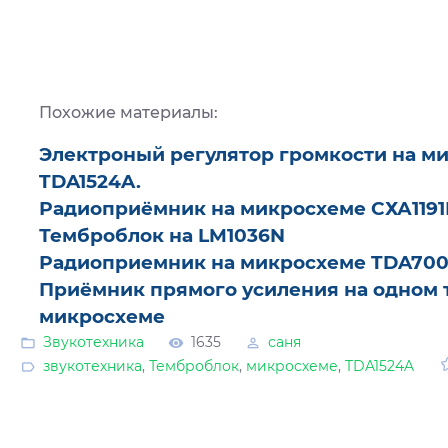
Похожие материалы:
Электроный регулятор громкости на м
TDA1524A.
Радиоприёмник на микросхеме СХА1191
Темброблок на LM1036N
Радиоприемник на микросхеме TDA7000
Приёмник прямого усиления на одном 
микросхеме
Звукотехника
1635
саня
звукотехника
,
Темброблок
,
микросхеме
,
TDA1524A