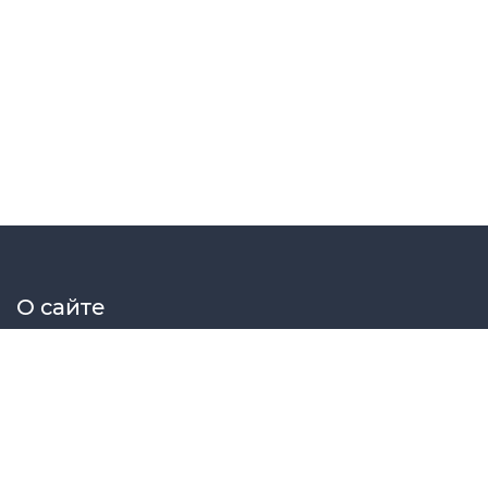
О сайте
Elektrosat сборник принципиальных схем радиоэлектрон
Меню сайта
Главная
Схемы
Статьи
Файлы
Форум
МК