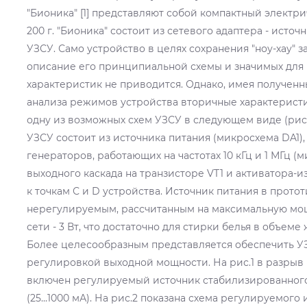
"Бионика" [1] представляют собой компактный электр
200 г. "Бионика" состоит из сетевого адаптера - исто
УЗСУ. Само устройство в целях сохранения "ноу-хау" з
описание его принципиальной схемы и значимых для
характеристик не приводится. Однако, имея полученн
анализа режимов устройства вторичные характерист
одну из возможных схем УЗСУ в следующем виде (рис.1
УЗСУ состоит из источника питания (микросхема DA1),
генераторов, работающих на частотах 10 кГц и 1 МГц (
выходного каскада на транзисторе VT1 и активатора-и
к точкам С и D устройства. Источник питания в прото
нерегулируемым, рассчитанным на максимальную мощ
сети - 3 Вт, что достаточно для стирки белья в объеме 
Более целесообразным представляется обеспечить У
регулировкой выходной мощности. На рис.1 в разрыв 
включен регулируемый источник стабилизированного
(25...1000 мА). На рис.2 показана схема регулируемого ис