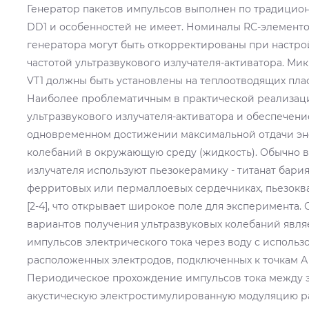
Генератор пакетов импульсов выполнен по традицио
DD1 и особенностей не имеет. Номиналы RC-элементо
генератора могут быть откорректированы при настрой
частотой ультразвукового излучателя-активатора. Ми
VT1 должны быть установлены на теплоотводящих плас
Наиболее проблематичным в практической реализац
ультразвукового излучателя-активатора и обеспечен
одновременном достижении максимальной отдачи эн
колебаний в окружающую среду (жидкость). Обычно в
излучателя используют пьезокерамику - титанат бария
ферритовых или пермаллоевых сердечниках, пьезоква
[2-4], что открывает широкое поле для эксперимента.
вариантов получения ультразвуковых колебаний явля
импульсов электрического тока через воду с исполь
расположенных электродов, подключенных к точкам А 
Периодическое прохождение импульсов тока между 
акустическую электростимулированную модуляцию ра