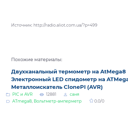
Источник: http://radio.aliot.com.ua/?p=499
Похожие материалы:
Двухканальный термометр на AtMega8
Электронный LED спидометр на ATMeg
Металлоискатель ClonePI (AVR)
PIC и AVR
12881
саня
ATmega8
,
Вольтметр-амперметр
0.0
/
0